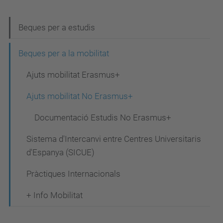
N
Beques per a estudis
a
Beques per a la mobilitat
v
Ajuts mobilitat Erasmus+
e
g
Ajuts mobilitat No Erasmus+
a
Documentació Estudis No Erasmus+
c
Sistema d'Intercanvi entre Centres Universitaris
i
d'Espanya (SICUE)
ó
Pràctiques Internacionals
+ Info Mobilitat