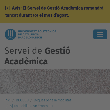
Avís: El Servei de Gestió Acadèmica romandrà
tancat durant tot el mes d'agost.
Servei de
Gestió
Acadèmica
Inici
BEQUES
Beques per a la mobilitat
Ajuts mobilitat No Erasmus+