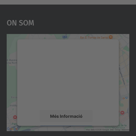
On Som
Necessitem el vostre
consentiment per carregar el
servei Google Maps!
Utilitzem un servei de tercers per incrustar
contingut del mapa que pugui recollir dades
sobre la vostra activitat. Reviseu-ne els
detalls i accepteu el servei per veure el
mapa.
Més Informació
Accepta