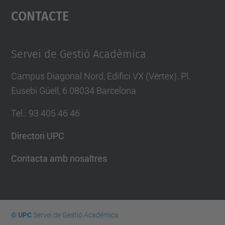
Contacte
powered by
Usercentrics Consent
Management Platform
Servei de Gestió Acadèmica
Campus Diagonal Nord, Edifici VX (Vèrtex). Pl.
Eusebi Güell, 6 08034 Barcelona
Tel.
:
93 405 46 46
Directori UPC
Contacta amb nosaltres
© UPC
Servei de Gestió Académica