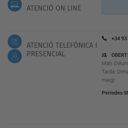
ATENCIÓ ON LINE
+34 93
ATENCIÓ TELEFÒNICA I
PRESENCIAL
OBERT
Matí: Dillu
Tarda: Dima
maig)
Períodes S