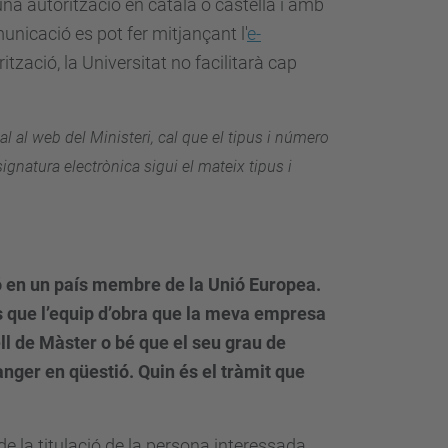
a autorització en català o castellà i amb
nicació es pot fer mitjançant l'
e-
tzació, la Universitat no facilitarà cap
ial al web del Ministeri, cal que el tipus i número
ignatura electrònica sigui el mateix tipus i
ió en un país membre de la Unió Europea.
 que l’equip d’obra que la meva empresa
ell de Màster o bé que el seu grau de
anger en qüestió. Quin és el tràmit que
e la titulació de la persona interessada.