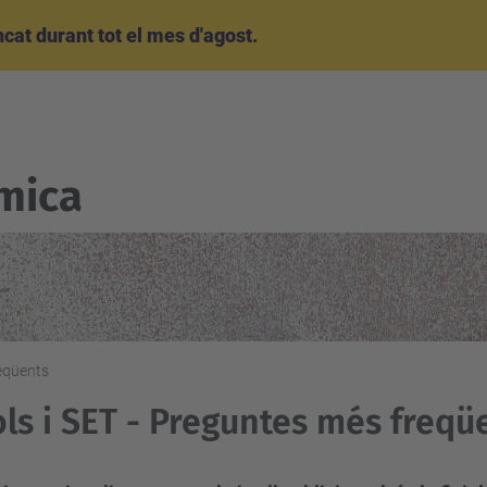
at durant tot el mes d'agost.
mica
reqüents
ols i SET - Preguntes més freqü