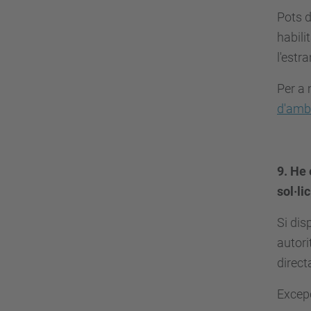
Pots d
habili
l'estr
Per a 
d'amb
9. He
sol·li
Si di
autori
direc
Excepc