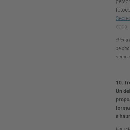
person
fotocò
Secret
dada.
*Per a 
de docu
número 
10. T
Un de
propos
formac
s’haur
Hauràs