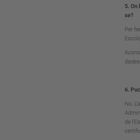
5. On 
se?
Per fe
Escola
Aconse
dades 
6. Puc
No. L’
Admini
de l'E
certif