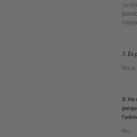
La Uni
possib
Intèrp
7. És 
No, la
8.
He 
perquè
l’adre
No.