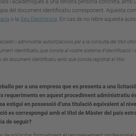
als i acadèmiques a una tercera persona concreta, amb un
pia del document identificatiu corresponent. Aquesta comu
aria
o la
Seu Electrònica
. En cas de no rebre aquesta autori
accedir i administrar autoritzacions per a la consulta del títol ofic
ment identificatiu que consta al vostre sistema d'identificació i s
de document identificatiu amb que consta registrat el títol.
reballo per a una empresa que es presenta a una licitac
ls requeriments en aquest procediment administratiu és
a estigui en possessió d’una titulació equivalent al niv
ió es correspongui amb el títol de Màster del país estr
ia de seguir?
 de sol·licitar formalment el reconeixement professional d