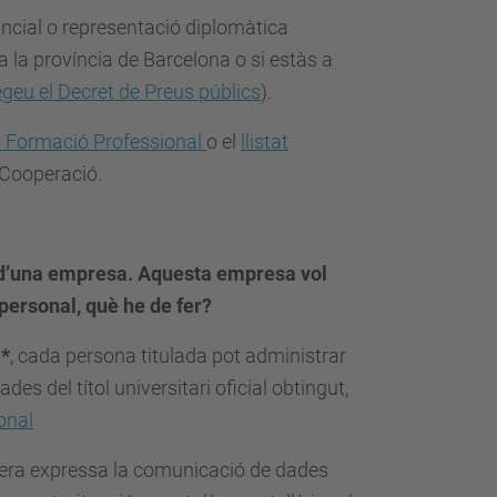
incial o representació diplomàtica
 a la província de Barcelona o si estàs a
geu el Decret de Preus públics
).
 i Formació Professional
o el
llistat
i Cooperació.
l d’una empresa. Aquesta empresa vol
personal, què he de fer?
a*
, cada persona titulada pot administrar
es del títol universitari oficial obtingut,
onal
nera expressa la comunicació de dades