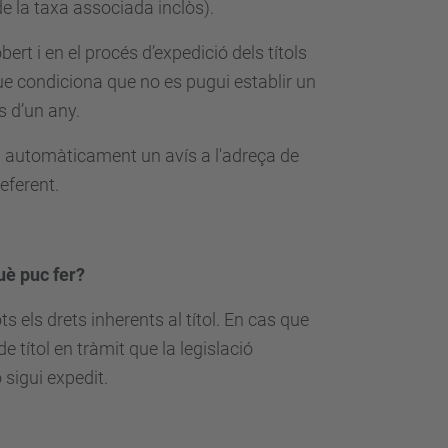
 de la taxa associada inclòs).
obert i en el procés d’expedició dels títols
que condiciona que no es pugui establir un
és d’un any.
via automàticament un avís a l'adreça de
eferent.
què puc fer?
s els drets inherents al títol. En cas que
de títol en tràmit que la legislació
sigui expedit.