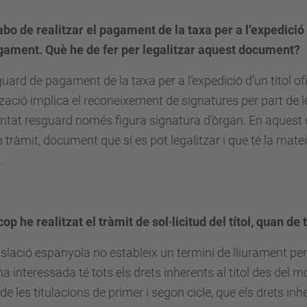
abo de realitzar el pagament de la taxa per a l’expedició 
gament. Què he de fer per legalitzar aquest document?
guard de pagament de la taxa per a l’expedició d’un títol ofic
tzació implica el reconeixement de signatures per part de 
ntat resguard només figura signatura d’òrgan. En aquest cas
en tràmit, document que sí es pot legalitzar i que té la mat
.
cop he realitzat el tràmit de sol·licitud del títol, quan d
islació espanyola no estableix un termini de lliurament per a
a interessada té tots els drets inherents al títol des del 
 de les titulacions de primer i segon cicle, que els drets i