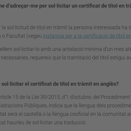
he d’adreçar-me per sol·licitar un certificat de títol en 
r la sol·licitud de títol en tràmit la persona interessada ha
 o Facultat (vegeu
instància per a la certificació de títol 
llem sol·licitar-lo amb una antelació mínima d'un mes atè
necessàries, requereix que la tramitació del títol estigui
 sol·licitar el certificat de títol en tràmit en anglès?
article 15 de la Llei 39/2015, d’1 d’octubre, del Procedime
stracions Públiques, indica que la llengua dels procedime
stat serà el castellà o la llengua cooficial en la comunitat
icat hauríeu de sol·licitar una traducció.