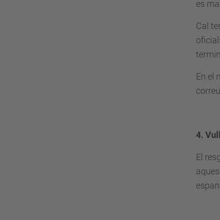
es mat
Cal te
oficia
termin
En el 
correu
4. Vul
El res
aquest
espany