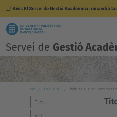
Avís: El Servei de Gestió Acadèmica romandrà tanc
Servei de
Gestió Acadè
Inici
TÍTOLS i SET
Títols i SET - Preguntes més f
Tít
N
Títols
a
SET