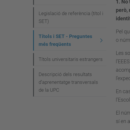
v
1. No 
però, 
e
Legislació de referència (títol i
identi
g
SET)
a
Pel qu
Títols i SET - Preguntes
o núm
c
més freqüents
i
Les so
Títols universitaris estrangers
ó
l’EEES
acomp
Descripció dels resultats
l’expe
d’aprenentatge transversals
de la UPC
En cas
l’Esco
El núm
sí en 