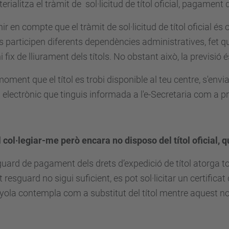
erialitza el tràmit de sol·licitud de títol oficial, pagament
nir en compte que el tràmit de sol·licitud de títol oficial és 
ls participen diferents dependències administratives, fet 
i fix de lliurament dels títols. No obstant això, la previsió 
moment que el títol es trobi disponible al teu centre, s'en
 electrònic que tinguis informada a l'e-Secretaria com a pr
l col·legiar-me però encara no disposo del títol oficial, 
guard de pagament dels drets d’expedició de títol atorga tot
 resguard no sigui suficient, es pot sol·licitar un certificat 
ola contempla com a substitut del títol mentre aquest no 