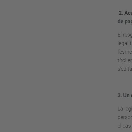
2. Ac
de pa
El res
legali
l’esme
títol 
s’edita
3. Un 
La leg
person
el cas