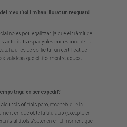
del meu títol i m’han lliurat un resguard
ial no es pot legalitzar, ja que el tràmit de
les autoritats espanyoles corresponents i a
, hauries de sol·licitar un certificat de
eixa validesa que el títol mentre aquest
e temps triga en ser expedit?
ls títols oficials però, reconeix que la
moment en que obté la titulació (excepte en
nherents al títols s'obtenen en el moment que