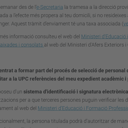
emanar des de l’
e-Secretaria
la tramesa a la direcció prov
tada a l’efecte més propera al teu domicili, si no resideixes
anger. Aquest tràmit d'enviament té una taxa associada (
ve
més informació consulteu el web del
Ministeri d'Educació
aixades i consolats
al web del Ministeri d'Afers Exteriors 
 entrat a formar part del procés de selecció de persona
citar a la UPC referències del meu expedient acadèmic i 
sposeu d'un
sistema d'identificació i signatura electrònic
tzacions per a que terceres persones puguin verificar les dad
tament al web del
Ministeri d'Educació i Formació Professi
ionalment, la persona titulada podrà d'autoritzar de ma