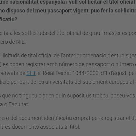
tinc nacionalitat espanyola i vull sol·licitar el títol ofic
no disposo del meu passaport vigent, puc fer la sol·lici
ficatiu?
e fa a les sol·licituds del títol oficial de grau i màster e
ero de NIE.
l·licituds de títol oficial de l’anterior ordenació d’estudis (
) es poden registrar amb número de passaport o número de
anyats de
SET
, el Reial Decret 1044/2003, d’1 d’agost, pe
dició per part de les universitats del suplement europeu al t
 que no tingueu clar en quin supòsit us trobeu, poseu-vos
la o Facultat.
ero del document identificatiu emprat per a registrar el títo
altres documents associats al títol.