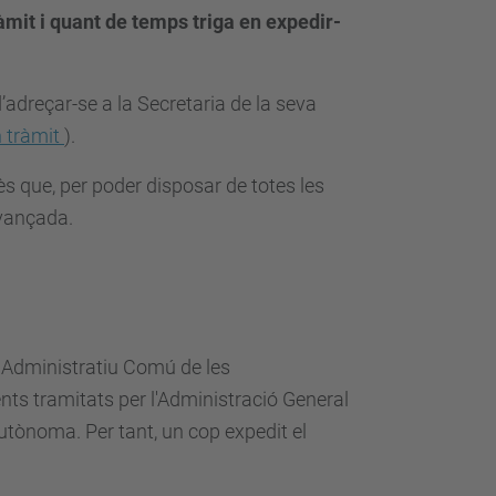
tràmit i quant de temps triga en expedir-
 d’adreçar-se a la Secretaria de la seva
en tràmit
).
s que, per poder disposar de totes les
 avançada.
nt Administratiu Comú de les
nts tramitats per l'Administració General
 autònoma. Per tant, un cop expedit el