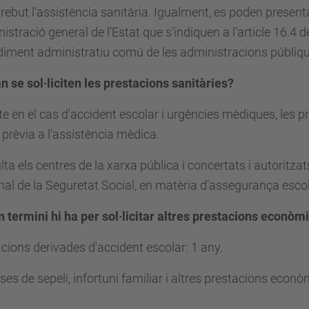
 rebut l’assistència sanitària. Igualment, es poden presenta
nistració general de l’Estat que s’indiquen a l’article 16.4 d
iment administratiu comú de les administracions públiqu
n se sol·liciten les prestacions sanitàries?
e en el cas d'accident escolar i urgències mèdiques, les pr
prèvia a l'assistència mèdica.
ta els centres de la xarxa pública i concertats i autoritzats
al de la Seguretat Social, en matèria d'assegurança escol
n termini hi ha per sol·licitar altres prestacions econò
cions derivades d'accident escolar: 1 any.
es de sepeli, infortuni familiar i altres prestacions econ