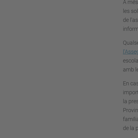
A més 
les so
de l'a
inform
Qualse
l'Asse
escola
amb le
En cas
import
la pre
Provin
famíli
de la 