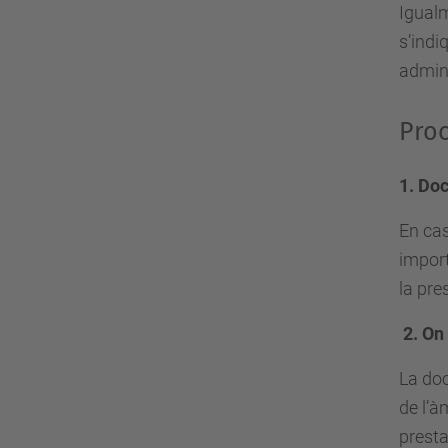
Igualm
s’indi
admini
Proc
1. Do
En cas
import
la pre
2. On
La doc
de l’àm
presta