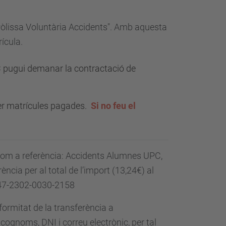
 "Pòlissa Voluntària Accidents". Amb aquesta
ícula.
C pugui demanar la contractació de
per matrícules pagades.
Si no feu el
t com a referència: Accidents Alumnes UPC,
ència per al total de l’import (13,24€) al
47-2302-0030-2158
ormitat de la transferència a
ognoms, DNI i correu electrònic, per tal