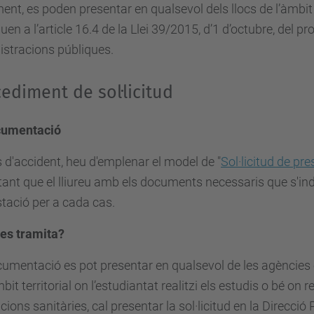
ent, es poden presentar en qualsevol dels llocs de l’àmbit 
quen a l’article 16.4 de la Llei 39/2015, d’1 d’octubre, del
stracions públiques.
ediment de sol·licitud
cumentació
 d'accident, heu d'emplenar el model de "
Sol·licitud de pr
ant que el lliureu amb els documents necessaris que s'indi
stació per a cada cas.
 es tramita?
umentació es pot presentar en qualsevol de les agències
bit territorial on l’estudiantat realitzi els estudis o bé on re
cions sanitàries, cal presentar la sol·licitud en la Direcció 