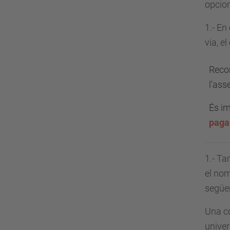
opcio
1.- En
via, e
Recor
l'ass
És im
paga
1.- Ta
el nom
següe
Una co
univer