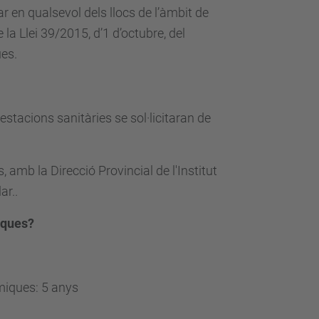
r en qualsevol dels llocs de l’àmbit de
e la Llei 39/2015, d’1 d’octubre, del
es.
estacions sanitàries se sol·licitaran de
, amb la Direcció Provincial de l'Institut
ar..
miques?
òmiques: 5 anys