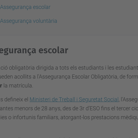
Assegurança escolar
Assegurança voluntària
egurança escolar
ció obligatòria dirigida a tots els estudiants i les estudian
eden acollits a l'Assegurança Escolar Obligatòria, de fo
r
la matrícula.
 defineix el
Ministeri de Treball i Seguretat Social
, l'Asse
antes menors de 28 anys, des de 3r d’ESO fins el tercer cicl
ies o infortunis familiars, atorgant-los prestacions mèd