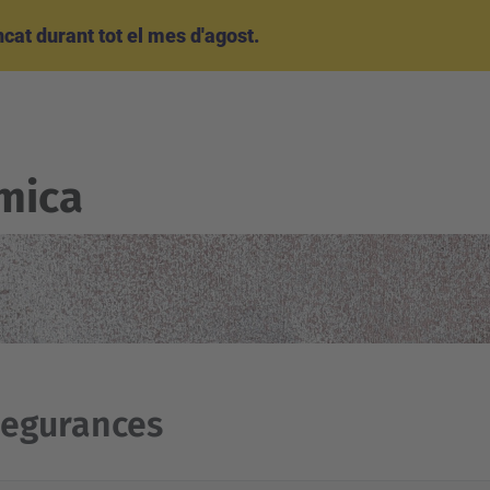
at durant tot el mes d'agost.
mica
segurances