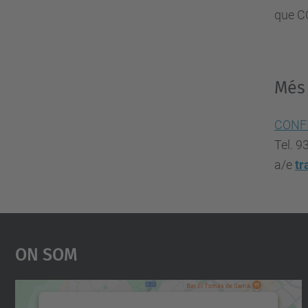
que CO
Més
CONF
Tel. 9
a/e
tr
On Som