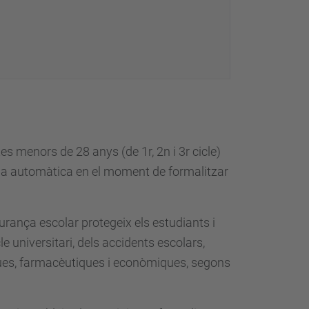
tes menors de 28 anys (de 1r, 2n i 3r cicle)
rma automàtica en el moment de formalitzar
gurança escolar protegeix els estudiants i
e universitari, dels accidents escolars,
iques, farmacèutiques i econòmiques, segons