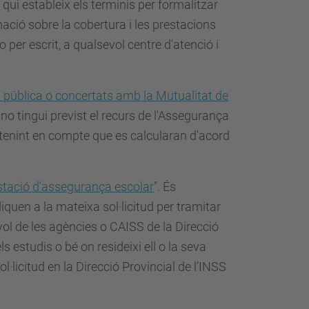
qui estableix els terminis per formalitzar
mació sobre la cobertura i les prestacions
per escrit, a qualsevol centre d'atenció i
a pública o concertats amb la Mutualitat de
no tingui previst el recurs de l'Assegurança
, tenint en compte que es calcularan d'acord
estació d'assegurança escolar
". És
quen a la mateixa sol·licitud per tramitar
ol de les agències o CAISS de la Direcció
els estudis o bé on resideixi ell o la seva
ol·licitud en la Direcció Provincial de l’INSS