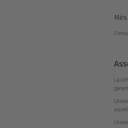
Més
Consu
Ass
La UPC
garant
L'Asse
aquell
L'Asse