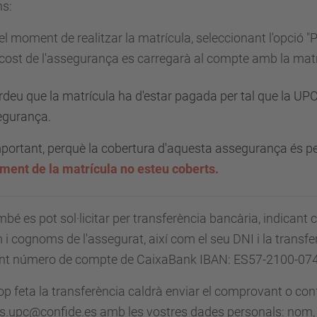
ns:
 el moment de realitzar la matrícula, seleccionant l'opció
l cost de l'assegurança es carregarà al compte amb la matr
deu que la matrícula ha d'estar pagada per tal que la UP
egurança.
portant, perquè la cobertura d'aquesta assegurança és 
ment de la matrícula no esteu coberts.
mbé es pot sol·licitar per transferència bancària, indican
 i cognoms de l'assegurat, així com el seu DNI i la transfer
nt número de compte de CaixaBank IBAN: ES57-2100-07
p feta la transferència caldrà enviar el comprovant o conf
s.upc@confide.es amb les vostres dades personals: nom, c