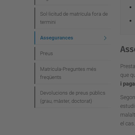
v
e
Sol·licitud de matrícula fora de
g
termini
a
Assegurances
c
Ass
i
Preus
ó
Presta
Matrícula-Preguntes més
que qu
freqüents
i paga
Devolucions de preus públics
Segons
(grau, màster, doctorat)
estudi
malalt
el cas.