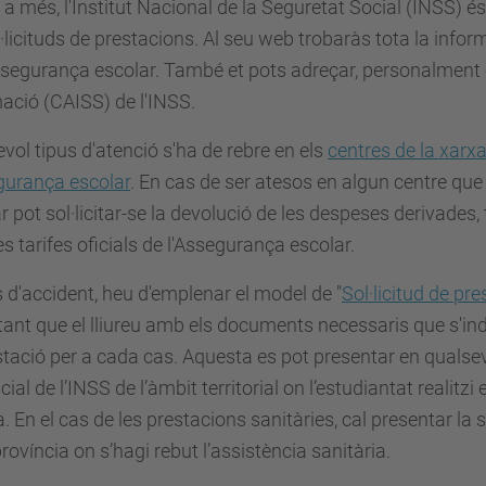
a més, l'Institut Nacional de la Seguretat Social (INSS) és 
l·licituds de prestacions. Al seu web trobaràs tota la infor
ssegurança escolar. També et pots adreçar, personalment o 
ació (CAISS) de l'INSS.
vol tipus d'atenció s'ha de rebre en els
centres de la xarx
gurança escolar
. En cas de ser atesos en algun centre que 
r pot sol·licitar-se la devolució de les despeses derivades
s tarifes oficials de l'Assegurança escolar.
 d'accident, heu d'emplenar el model de "
Sol·licitud de pr
ant que el lliureu amb els documents necessaris que s'indi
stació per a cada cas. Aquesta es pot presentar en qualsev
cial de l’INSS de l’àmbit territorial on l’estudiantat realitzi 
a. En el cas de les prestacions sanitàries, cal presentar la s
província on s’hagi rebut l’assistència sanitària.