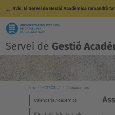
Avís: El Servei de Gestió Acadèmica romandrà tanc
Servei de
Gestió Acadè
Inici
MATRÍCULA
Assegurances
As
N
Calendaris Acadèmics
a
Pagament de la matrícula