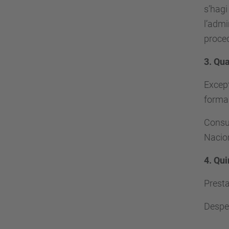
s’hagi
l’admi
proced
3. Qua
Except
forma 
Consul
Nacion
4. Qui
Presta
Despes