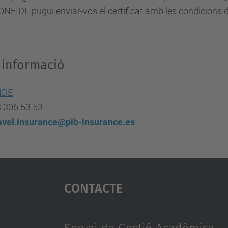
NFIDE pugui enviar-vos el certificat amb les condicions 
 informació
IDE
3 306 53 53
avel.insurance@pib-insurance.es
Contacte