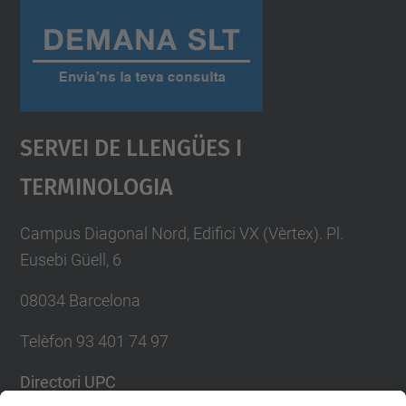
Servei De Llengües I
Terminologia
Campus Diagonal Nord, Edifici VX (Vèrtex). Pl.
Eusebi Güell, 6
08034 Barcelona
Telèfon 93 401 74 97
Directori UPC