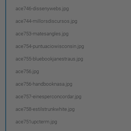
ace746-dissenywebs.jpg
ace744-millorsdiscursos.jpg
ace753-matesangles.jpg
ace754-puntuaciowisconsin.jpg
ace755-bluebookjanestraus.jpg
ace756.jpg
ace756-handbooknasa.jpg
ace757-einesperconcordar.jpg
ace758-estilstrunkwhite.jpg
ace751upcterm.jpg