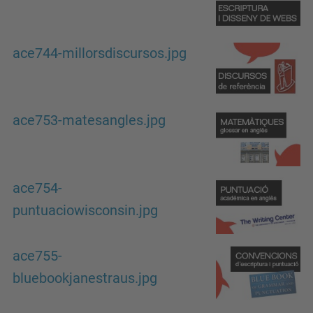
ace744-millorsdiscursos.jpg
ace753-matesangles.jpg
ace754-
puntuaciowisconsin.jpg
ace755-
bluebookjanestraus.jpg