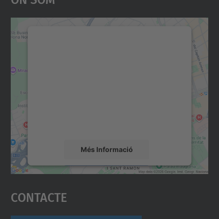
Necessitem el vostre
consentiment per carregar el
servei Google Maps!
Utilitzem un servei de tercers per incrustar
contingut del mapa que pugui recollir dades
sobre la vostra activitat. Reviseu-ne els
detalls i accepteu el servei per veure el
mapa.
Més Informació
Accepta
Contacte
powered by
Usercentrics Consent
Management Platform