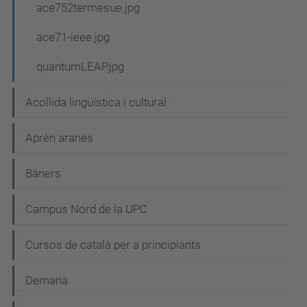
ace752termesue.jpg
ace71-ieee.jpg
quantumLEAP.jpg
Acollida lingüística i cultural
Aprèn aranès
Bàners
Campus Nord de la UPC
Cursos de català per a principiants
Demana