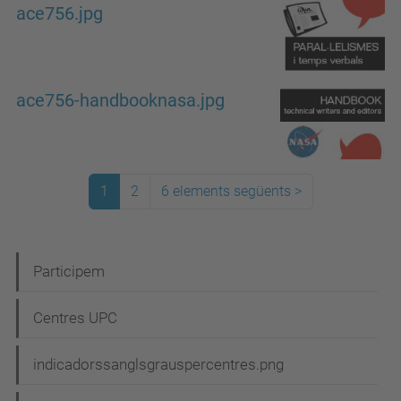
ace756.jpg
ace756-handbooknasa.jpg
1
2
6 elements següents
>
N
Participem
a
Centres UPC
v
e
indicadorssanglsgrauspercentres.png
g