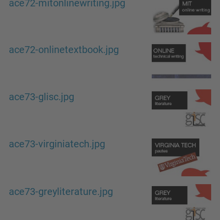
ace72-mitonlinewriting.jpg
ace72-onlinetextbook.jpg
ace73-glisc.jpg
ace73-virginiatech.jpg
ace73-greyliterature.jpg