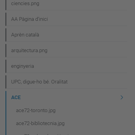
ciencies.png
a
c
AA Pàgina d'inici
i
Aprèn català
ó
arquitectura.png
enginyeria
UPC, digue-ho bé. Oralitat
ACE
ace72-toronto.jpg
ace72-bibliotecnia.jpg