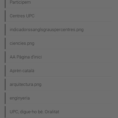
N
Participem
a
Centres UPC
v
e
indicadorssanglsgrauspercentres.png
g
ciencies.png
a
c
AA Pàgina d'inici
i
Aprèn català
ó
arquitectura.png
enginyeria
UPC, digue-ho bé. Oralitat