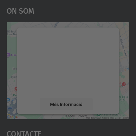
On Som
Necessitem el vostre
consentiment per carregar el
servei Google Maps!
Utilitzem un servei de tercers per incrustar
contingut del mapa que pugui recollir dades
sobre la vostra activitat. Reviseu-ne els
detalls i accepteu el servei per veure el
mapa.
Més Informació
Accepta
Contacte
powered by
Usercentrics Consent