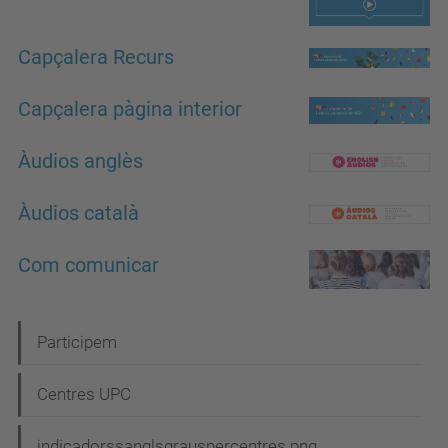
Capçalera Recurs
Capçalera pàgina interior
Àudios anglès
Àudios català
Com comunicar
N
Participem
a
Centres UPC
v
e
indicadorssanglsgrauspercentres.png