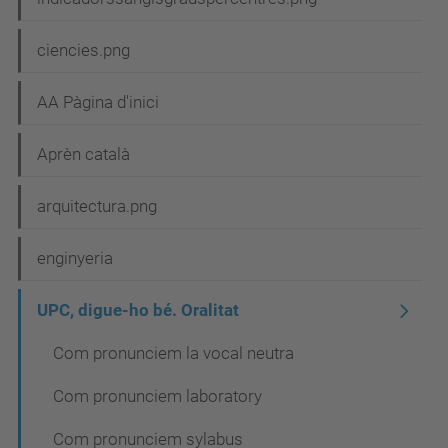
g
ciencies.png
a
c
AA Pàgina d'inici
i
Aprèn català
ó
arquitectura.png
enginyeria
UPC, digue-ho bé. Oralitat
Com pronunciem la vocal neutra
Com pronunciem laboratory
Com pronunciem sylabus