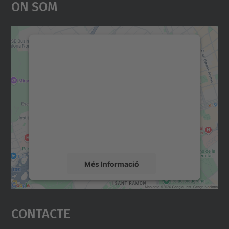
On Som
Necessitem el vostre
consentiment per carregar el
servei Google Maps!
Utilitzem un servei de tercers per incrustar
contingut del mapa que pugui recollir dades
sobre la vostra activitat. Reviseu-ne els
detalls i accepteu el servei per veure el
mapa.
Més Informació
Accepta
Contacte
powered by
Usercentrics Consent
Management Platform