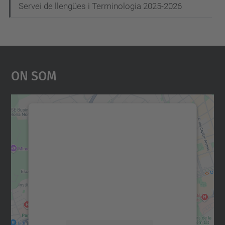
Servei de llengües i Terminologia 2025-2026
On Som
Necessitem el vostre
consentiment per carregar el
servei Google Maps!
Utilitzem un servei de tercers per incrustar
contingut del mapa que pugui recollir dades
sobre la vostra activitat. Reviseu-ne els
detalls i accepteu el servei per veure el
mapa.