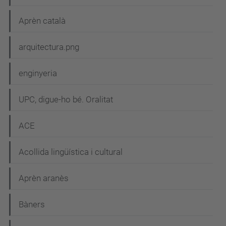
i
Aprèn català
ó
arquitectura.png
enginyeria
UPC, digue-ho bé. Oralitat
ACE
Acollida lingüística i cultural
Aprèn aranès
Bàners