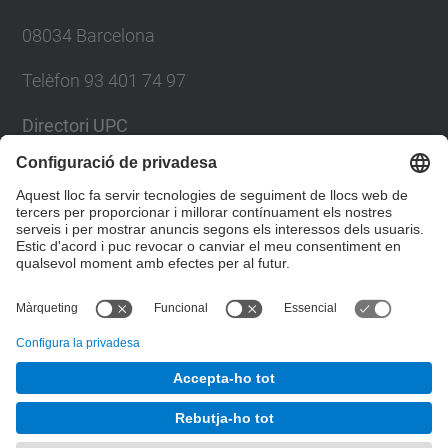
08034 Barcelona
Telèfon 93 401 74 97
Directori UPC
Formulari de contacte
Llista Xarxes Socials
© UPC
Servei de Llengües i Terminologia.
Desenvolupat amb