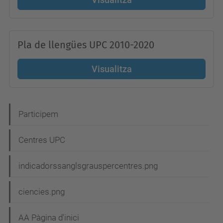
Pla de llengües UPC 2010-2020
Visualitza
N
Participem
a
Centres UPC
v
e
indicadorssanglsgrauspercentres.png
g
ciencies.png
a
c
AA Pàgina d'inici