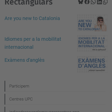
Rectangulars
Are you new to Catalonia
Idiomes per a la mobilitat
internacional
Exàmens d'anglès
N
Participem
a
Centres UPC
v