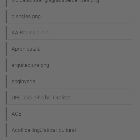
e
indicadorssanglsgrauspercentres.png
g
ciencies.png
a
c
AA Pàgina d'inici
i
Aprèn català
ó
arquitectura.png
enginyeria
UPC, digue-ho bé. Oralitat
ACE
Acollida lingüística i cultural