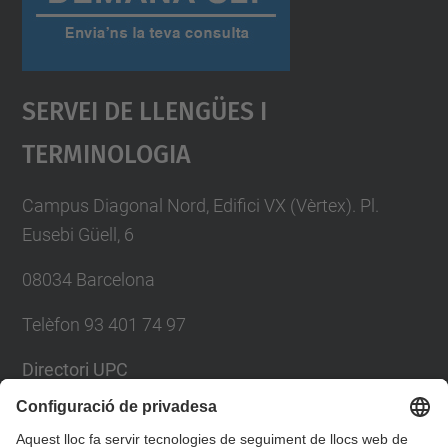
Servei De Llengües I
Terminologia
Campus Diagonal Nord, Edifici VX (Vèrtex). Pl.
Eusebi Güell, 6
08034 Barcelona
Telèfon 93 401 74 97
Directori UPC
Formulari de contacte