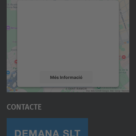
Necessitem el vostre
consentiment per carregar el
servei Google Maps!
Utilitzem un servei de tercers per incrustar
contingut del mapa que pugui recollir dades
sobre la vostra activitat. Reviseu-ne els
detalls i accepteu el servei per veure el
mapa.
Més Informació
Accepta
Contacte
powered by
Usercentrics Consent
Management Platform