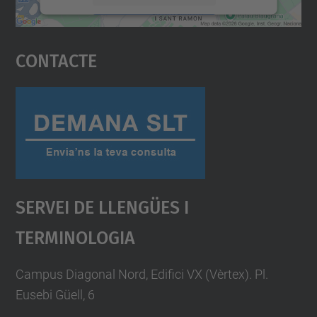
Accepta
Contacte
powered by
Usercentrics Consent
Management Platform
Servei De Llengües I
Terminologia
Campus Diagonal Nord, Edifici VX (Vèrtex). Pl.
Eusebi Güell, 6