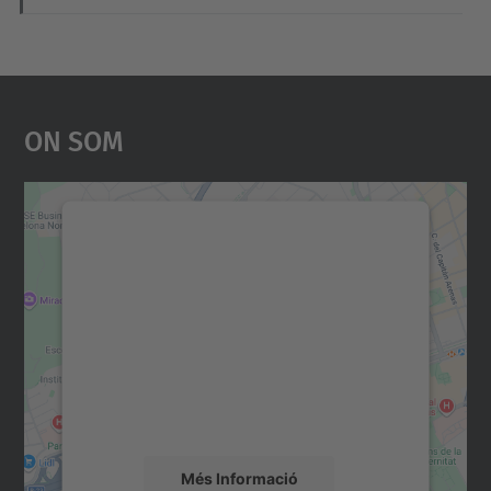
On Som
Necessitem el vostre
consentiment per carregar el
servei Google Maps!
Utilitzem un servei de tercers per incrustar
contingut del mapa que pugui recollir dades
sobre la vostra activitat. Reviseu-ne els
detalls i accepteu el servei per veure el
mapa.
Més Informació