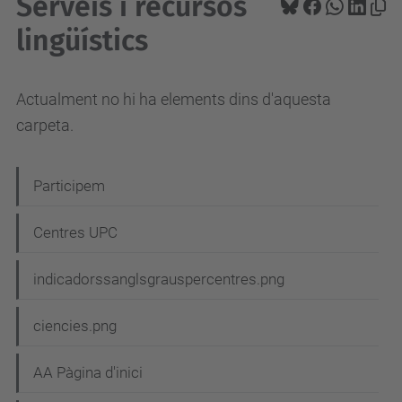
Serveis i recursos
lingüístics
Actualment no hi ha elements dins d'aquesta
carpeta.
N
Participem
a
Centres UPC
v
e
indicadorssanglsgrauspercentres.png
g
ciencies.png
a
c
AA Pàgina d'inici
i