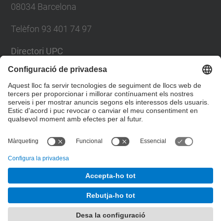
08034 Barcelona
Telèfon 93 401 74 97
Directori UPC
Formulari de contacte
Llista Xarxes Socials
© UPC
Servei de Llengües i Terminologia.
Desenvolupat amb