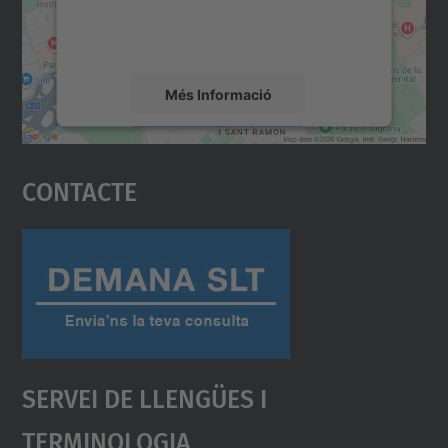
detalls i accepteu el servei per veure el
mapa.
Més Informació
Accepta
Contacte
powered by
Usercentrics Consent
Management Platform
Servei De Llengües I
Terminologia