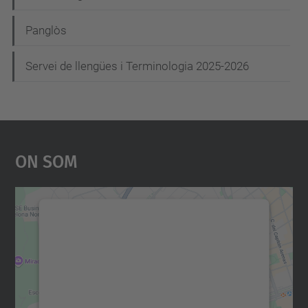
Panglòs
Servei de llengües i Terminologia 2025-2026
On Som
Necessitem el vostre
consentiment per carregar el
servei Google Maps!
Utilitzem un servei de tercers per incrustar
contingut del mapa que pugui recollir dades
sobre la vostra activitat. Reviseu-ne els