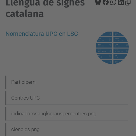
Llengua de signes
catalana
Nomenclatura UPC en LSC
N
Participem
a
Centres UPC
v
e
indicadorssanglsgrauspercentres.png
g
ciencies.png
a