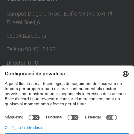
Campus Diagonal Nord, Edifici VX (Vèrtex). Pl.
Eusebi Güell, 6
08034 Barcelona
Telèfon 93 401 74 97
Directori UPC
Formulari de contacte
Llista Xarxes Socials