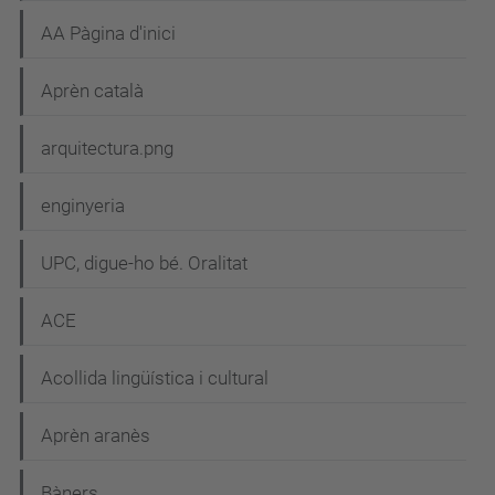
c
AA Pàgina d'inici
i
Aprèn català
ó
arquitectura.png
enginyeria
UPC, digue-ho bé. Oralitat
ACE
Acollida lingüística i cultural
Aprèn aranès
Bàners