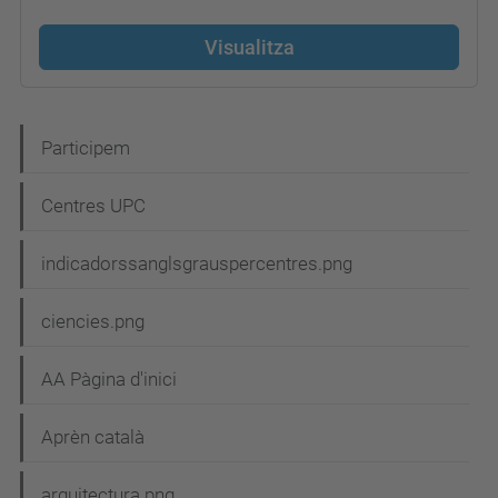
Visualitza
N
Participem
a
Centres UPC
v
e
indicadorssanglsgrauspercentres.png
g
ciencies.png
a
c
AA Pàgina d'inici
i
Aprèn català
ó
arquitectura.png