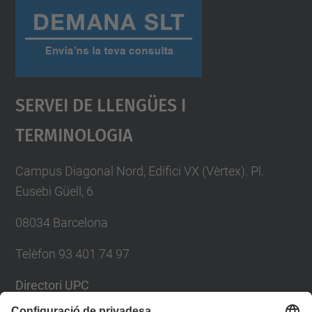
Servei De Llengües I
Terminologia
Campus Diagonal Nord, Edifici VX (Vèrtex). Pl.
Eusebi Güell, 6
08034 Barcelona
Telèfon 93 401 74 97
Directori UPC