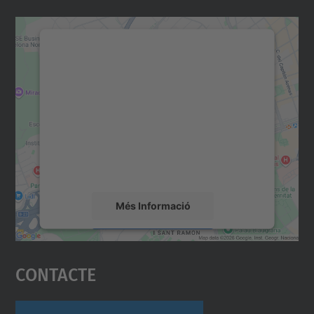
Necessitem el vostre
consentiment per carregar el
servei Google Maps!
Utilitzem un servei de tercers per incrustar
contingut del mapa que pugui recollir dades
sobre la vostra activitat. Reviseu-ne els
detalls i accepteu el servei per veure el
mapa.
Més Informació
Accepta
Contacte
powered by
Usercentrics Consent
Management Platform