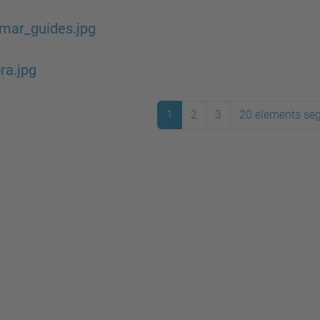
mar_guides.jpg
ra.jpg
1
2
3
20 elements se