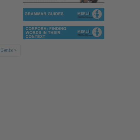
güents
>