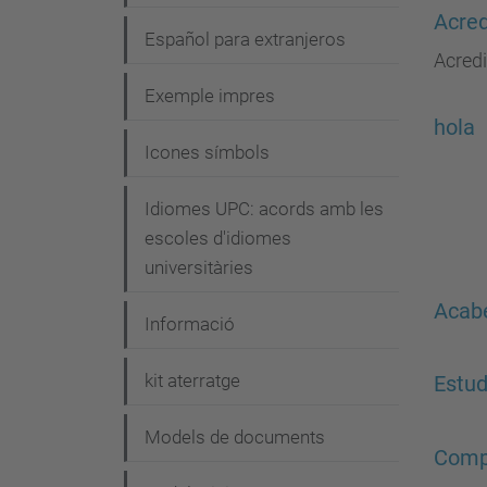
Acred
Español para extranjeros
Acredi
Exemple impres
hola
Icones símbols
Idiomes UPC: acords amb les
escoles d'idiomes
universitàries
Acabe
Informació
kit aterratge
Estud
Models de documents
Compe