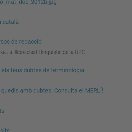
io_mat_doc_2012b.jpg
 català
sos de redacció
a't al llibre d'estil lingüístic de la UPC
 els teus dubtes de terminologia
 quedis amb dubtes. Consulta el MERLÍ!
ts
sits