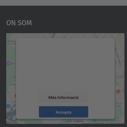
On Som
Necessitem el vostre consentiment
per carregar el servei Google Maps!
Utilitzem un servei de tercers per incrustar
contingut del mapa que pugui recollir dades
sobre la vostra activitat. Reviseu-ne els
detalls i accepteu el servei per veure el mapa.
Més Informació
Accepta
powered by
Usercentrics Consent