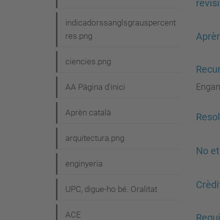
v
revis
e
indicadorssanglsgrauspercent
Aprèn
g
res.png
a
ciencies.png
Recur
c
i
Enganx
AA Pàgina d'inici
ó
Aprèn català
Resol
arquitectura.png
No et
enginyeria
Crèdi
UPC, digue-ho bé. Oralitat
ACE
Requi