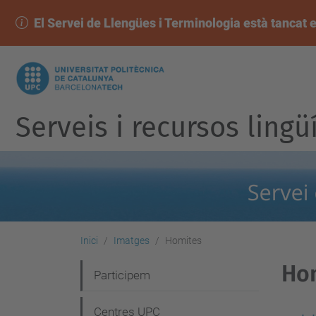
El Servei de Llengües i Terminologia està tancat e
Serveis i recursos lingü
Inici
Imatges
Homites
Ho
N
Participem
a
Centres UPC