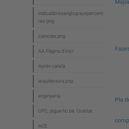
v
Mapa 
e
indicadorssanglsgrauspercent
g
res.png
a
ciencies.png
c
Fases
i
AA Pàgina d'inici
ó
Aprèn català
arquitectura.png
enginyeria
Pla d
UPC, digue-ho bé. Oralitat
comp
ACE