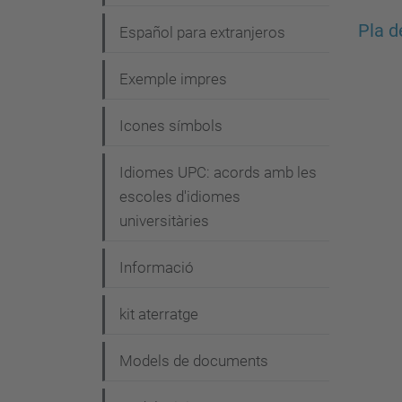
Pla d
Español para extranjeros
Exemple impres
Icones símbols
Idiomes UPC: acords amb les
escoles d'idiomes
universitàries
Informació
kit aterratge
Models de documents