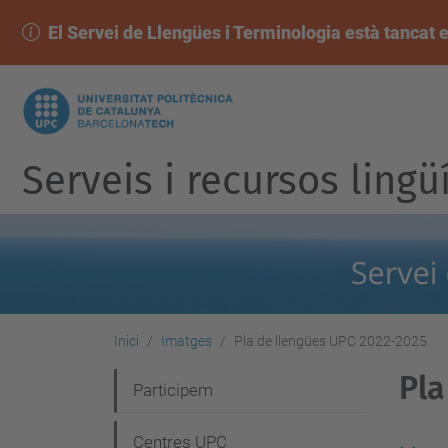
El Servei de Llengües i Terminologia està tancat e
Serveis i recursos lingü
Inici
Imatges
Pla de llengües UPC 2022-2025
Pla
N
Participem
a
Centres UPC