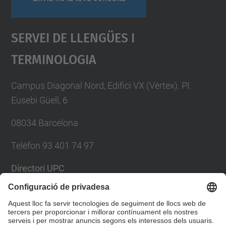
Servei De Llengües I
Terminologia
Campus Diagonal Nord, Edifici VX (Vèrtex). Pl.
Eusebi Güell, 6
08034 Barcelona
Telèfon 93 401 74 97
Directori UPC
Formulari de contacte
Llista Xarxes Socials