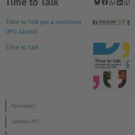
Time to Talk
Time to Talk per a membres
UPC Alumni
Time to Talk
N
Participem
a
Centres UPC
v