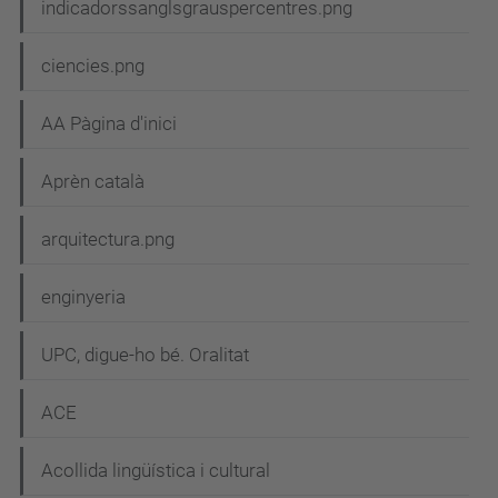
e
indicadorssanglsgrauspercentres.png
g
ciencies.png
a
c
AA Pàgina d'inici
i
Aprèn català
ó
arquitectura.png
enginyeria
UPC, digue-ho bé. Oralitat
ACE
Acollida lingüística i cultural