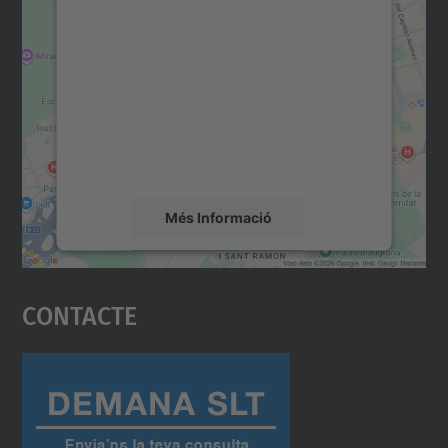
Necessitem el vostre
consentiment per carregar el
servei Google Maps!
Utilitzem un servei de tercers per incrustar
contingut del mapa que pugui recollir dades
sobre la vostra activitat. Reviseu-ne els
detalls i accepteu el servei per veure el
mapa.
Més Informació
Accepta
Contacte
powered by
Usercentrics Consent
Management Platform