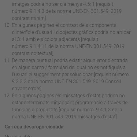
imatges podria no ser d’almenys 4.5: 1 [requisit
número
9.1.4.3 de la norma UNE-EN 301.549: 2019
contrast mínim]
En algunes pàgines el contrast dels components
d'interfície d'usuari i d'objectes gràfics podria no arribar
al 3: 1 amb els colors adjacents [requisit
número
9.1.4.11 de la norma UNE-EN 301.549: 2019
contrast no textual]
De manera puntual podria existir algun error d'entrada
en algun camp / formulari del qual no es notifiqués a
l'usuari el suggeriment per solucionar-[requisit
número
9.3.3.3 de la norma UNE-EN 301.549: 2019 Consell
davant errors]
En algunes pàgines els missatges d'estat podrien no
estar determinats mitjançant programació a través de
funcions o propietats [requisit
número
9.4.1.3 de la
norma UNE-EN 301.549: 2019 missatges d'estat]
Carrega desproporcionada
No aplicable