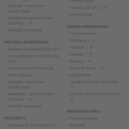
Honoris causa
Calendari i normatives
Treballa a la UPC
acadèmiques
Aliança Unite!
Acreditació i reconeixement
d'idiomes
SERVEIS UNIVERSITARIS
Mobilitat i pràctiques
Tots els serveis
Biblioteca
MÀSTERS UNIVERSITARIS
Mobilitat
Màsters universitaris 2026-202
7
Idiomes
Per què estudiar un màster a la
UPC?
Esports
Accés, admissió i matrícula
Borsa de treball
Preus i beques
Allotjaments
Calendari i normatives
Centre Universitari de la Visió
acadèmiques
Acreditació i reconeixement
UPCArts, la comunitat cultural
d'idiomes
Mobilitat i pràctiques
INFORMACIÓ PER A
DOCTORATS
Futur estudiantat
Raons per fer un doctorat a la
Empresa