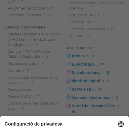
UPC
Mitjans de comunicació. Sala de
Programes de doctorat
premsa
Doctorats industrials
Estudiants UPC
Personal UPC
FORMACIÓ PERMANENT
Personal investigador
Màsters i postgraus. UPC School
Alumni
of Professional and Executive
Development
ACCÉS DIRECTE
Campus FPCAT-UPC de la
Atenea
Mobilitat Sostenible
Microcredencials
E-Secretaria
Idiomes
Seu electrònica
Formació per al professorat no
Identitat digital
universitari
Serveis TIC
Cursos d'estiu
Cursos MOOC
Licitació electrònica
Diploma per a més grans de 55
Portal del Personal UPC
anys
Directori PDI i PTGAS
R+D+I
Actualitat R+D+I
Marca corporativa