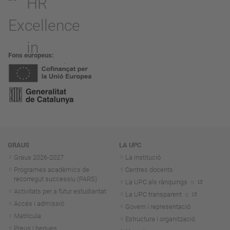
Fons europeus
Navegació
GRAUS
LA UPC
Graus 2026-202
7
La institució
Programes acadèmics de
Centres docents
recorregut successiu (PARS)
La UPC als rànquings
Activitats per a futur estudiantat
La UPC transparent
Accés i admissió
Govern i representació
Matrícula
Estructura i organització
Preus i beques