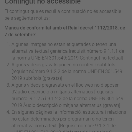
Contingut no accessible
El contingut que es recull a continuació no és accessible
pels següents motius:
Manca de conformitat amb el Reial decret 1112/2018, de
7 de setembre:
Algunes imatges no estan etiquetades o tenen una
alternativa textual genèrica [requisit número 9.1.1.1 de
la norma UNE-EN 301.549: 2019 Contingut no textual]
Alguns vídeos gravats poden no contenir subtítols
[requisit
número
9.1.2.2 de la norma UNE-EN 301.549:
2019 subtítols (gravats)]
Alguns vídeos pregravats en el lloc web no disposen
d'àudio descripció o mitjans alternatius [requisits
número
9.1.2.5 i 9.1.2.3 de la norma UNE-EN 301.549:
2019 Àudio descripció o mitjans alternatius (gravat)]
En algunes pàgines la informació, estructura i relacions
no estan determinades per programari o no tenen
alternativa com a text. [Requisit nombre 9.1.3.1 de