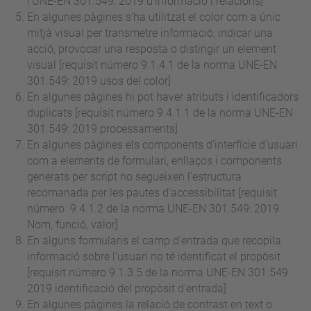
l'UNE-EN 301.549: 2019 d'informació i relacions]
En algunes pàgines s'ha utilitzat el color com a únic
mitjà visual per transmetre informació, indicar una
acció, provocar una resposta o distingir un element
visual [requisit
número
9.1.4.1 de la norma UNE-EN
301.549: 2019 usos del color]
En algunes pàgines hi pot haver atributs i identificadors
duplicats [requisit
número
9.4.1.1 de la norma UNE-EN
301.549: 2019 processaments]
En algunes pàgines els components d'interfície d'usuari
com a elements de formulari, enllaços i components
generats per script no segueixen l'estructura
recomanada per les pautes d'accessibilitat [requisit
número
9.4.1.2 de la norma UNE-EN 301.549: 2019
Nom, funció, valor]
En alguns formularis el camp d'entrada que recopila
informació sobre l'usuari no té identificat el propòsit
[requisit
número
9.1.3.5 de la norma UNE-EN 301.549:
2019 identificació del propòsit d'entrada]
En algunes pàgines la relació de contrast en text o