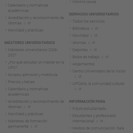
Honoris causa
Calendario y normativas
académicas
SERVICIOS UNIVERSITARIOS
Acreditación y reconocimiento de
Todos los servicios
idiomas
Biblioteca
Movilidad y prácticas
Movilidad
MÁSTERES UNIVERSITARIOS
Idiomas
Másteres universitarios 2026-
Deportes
2027
Bolsa de trabajo
¿Por qué estudiar un máster en la
Alojamientos
UPC?
Centro Universitario de la Visión
Acceso, admisión y matrícula
Precios y becas
UPCArts, la comunidad cultural
Calendario y normativas
académicas
Acreditación y reconocimiento de
INFORMACIÓN PARA
idiomas
Futuro estudiantado
Movilidad y prácticas
Estudiantes y profesorado
Másteres de formación
internacional
permanente
Medios de comunicación. Sala