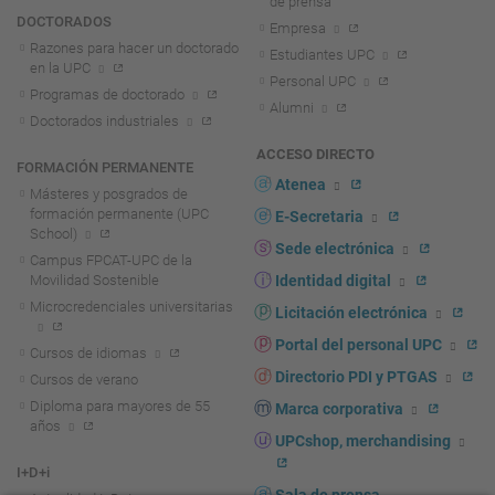
de prensa
DOCTORADOS
Empresa
Razones para hacer un doctorado
Estudiantes UPC
en la UPC
Personal UPC
Programas de doctorado
Alumni
Doctorados industriales
ACCESO DIRECTO
FORMACIÓN PERMANENTE
Atenea
Másteres y posgrados de
formación permanente (UPC
E-Secretaria
School)
Sede electrónica
Campus FPCAT-UPC de la
Movilidad Sostenible
Identidad digital
Microcredenciales universitarias
Licitación electrónica
Portal del personal UPC
Cursos de idiomas
Directorio PDI y PTGAS
Cursos de verano
Diploma para mayores de 55
Marca corporativa
años
UPCshop, merchandising
I+D+i