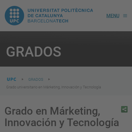
UPC.
MENU
Universitat
Politècnica
You
are
GRADOS
here:
de
Catalunya
GRADOS
Grado universitario en Márketing, Innovación y Tecnología
Grado en Márketing,
Innovación y Tecnología