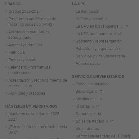
Navegación
GRADOS
LA UPC
Grados 2026-2027
La institución
Programas académicos de
Centros docentes
recorrido sucesivo (PARS)
La UPC en los ránquings
Actividades para futuro
La UPC transparente
estudiantado
Gobierno y representación
Acceso y admisión
Estructura y organización
Matrícula
Servicios y vida universitaria
Precios y becas
Honoris causa
Calendario y normativas
académicas
SERVICIOS UNIVERSITARIOS
Acreditación y reconocimiento de
Todos los servicios
idiomas
Biblioteca
Movilidad y prácticas
Movilidad
MÁSTERES UNIVERSITARIOS
Idiomas
Másteres universitarios 2026-
Deportes
2027
Bolsa de trabajo
¿Por qué estudiar un máster en la
Alojamientos
UPC?
Centro Universitario de la Visión