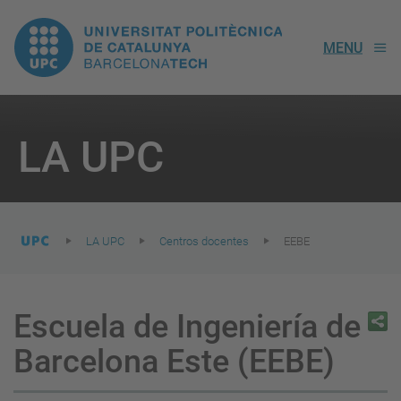
UPC.
MENU
Universitat
Politècnica
You
are
LA UPC
here:
de
Catalunya
LA UPC
Centros docentes
EEBE
Escuela de Ingeniería de
Barcelona Este (EEBE)