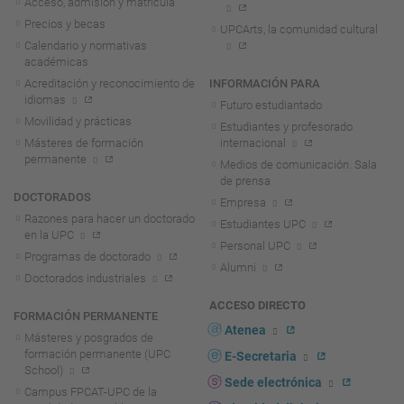
Acceso, admisión y matrícula
Precios y becas
UPCArts, la comunidad cultural
Calendario y normativas
académicas
Acreditación y reconocimiento de
INFORMACIÓN PARA
idiomas
Futuro estudiantado
Movilidad y prácticas
Estudiantes y profesorado
Másteres de formación
internacional
permanente
Medios de comunicación. Sala
de prensa
DOCTORADOS
Empresa
Razones para hacer un doctorado
Estudiantes UPC
en la UPC
Personal UPC
Programas de doctorado
Alumni
Doctorados industriales
ACCESO DIRECTO
FORMACIÓN PERMANENTE
Atenea
Másteres y posgrados de
formación permanente (UPC
E-Secretaria
School)
Sede electrónica
Campus FPCAT-UPC de la