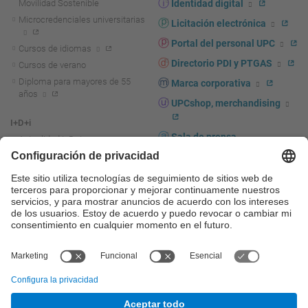
Movilidad Sostenible
Identidad digital
Microcredenciales universitarias
Licitación electrónica
Portal del personal UPC
Cursos de idiomas
Directorio PDI y PTGAS
Cursos de verano
Diploma para mayores de 55
Marca corporativa
años
UPCshop, merchandising
I+D+i
Sala de prensa
Actualidad I+D+I
La investigación en la UPC
Fomento y apoyo a la
investigación
La transferencia, el
emprendimiento y la innovación
en la UPC
Fomento y apoyo a la
transferencia, el emprendimiento
y la innovación
Servicios a las empresas
Servicios Científico-técnicos