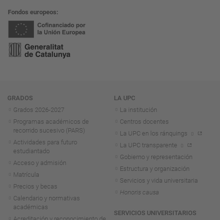
Fondos europeos
Navegación
GRADOS
LA UPC
Grados 2026-2027
La institución
Programas académicos de
Centros docentes
recorrido sucesivo (PARS)
La UPC en los ránquings
Actividades para futuro
La UPC transparente
estudiantado
Gobierno y representación
Acceso y admisión
Estructura y organización
Matrícula
Servicios y vida universitaria
Precios y becas
Honoris causa
Calendario y normativas
académicas
SERVICIOS UNIVERSITARIOS
Acreditación y reconocimiento de