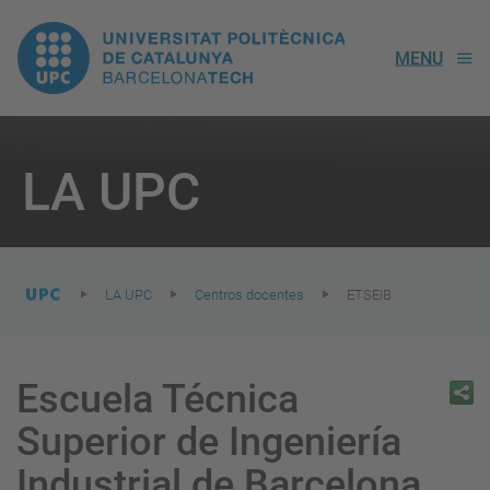
UPC.
MENU
Universitat
Politècnica
You
are
LA UPC
here:
de
Catalunya
LA UPC
Centros docentes
ETSEIB
Escuela Técnica
Superior de Ingeniería
Industrial de Barcelona