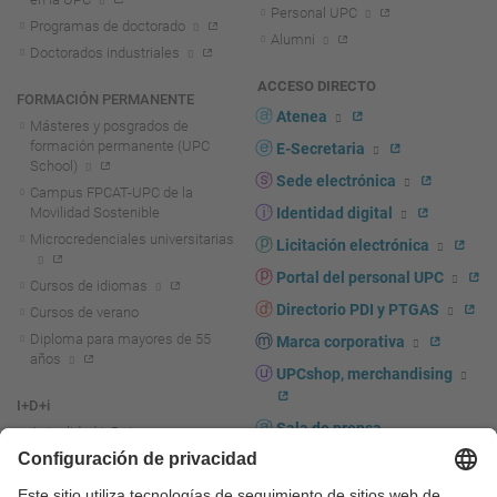
Personal UPC
Programas de doctorado
Alumni
Doctorados industriales
ACCESO DIRECTO
FORMACIÓN PERMANENTE
Atenea
Másteres y posgrados de
formación permanente (UPC
E-Secretaria
School)
Sede electrónica
Campus FPCAT-UPC de la
Movilidad Sostenible
Identidad digital
Microcredenciales universitarias
Licitación electrónica
Portal del personal UPC
Cursos de idiomas
Directorio PDI y PTGAS
Cursos de verano
Diploma para mayores de 55
Marca corporativa
años
UPCshop, merchandising
I+D+i
Sala de prensa
Actualidad I+D+I
La investigación en la UPC
Fomento y apoyo a la