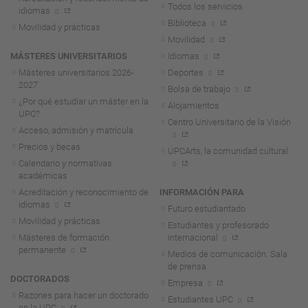
Todos los servicios
idiomas
Biblioteca
Movilidad y prácticas
Movilidad
MÁSTERES UNIVERSITARIOS
Idiomas
Másteres universitarios 2026-
Deportes
2027
Bolsa de trabajo
¿Por qué estudiar un máster en la
Alojamientos
UPC?
Centro Universitario de la Visión
Acceso, admisión y matrícula
Precios y becas
UPCArts, la comunidad cultural
Calendario y normativas
académicas
Acreditación y reconocimiento de
INFORMACIÓN PARA
idiomas
Futuro estudiantado
Movilidad y prácticas
Estudiantes y profesorado
Másteres de formación
internacional
permanente
Medios de comunicación. Sala
de prensa
DOCTORADOS
Empresa
Razones para hacer un doctorado
Estudiantes UPC
en la UPC