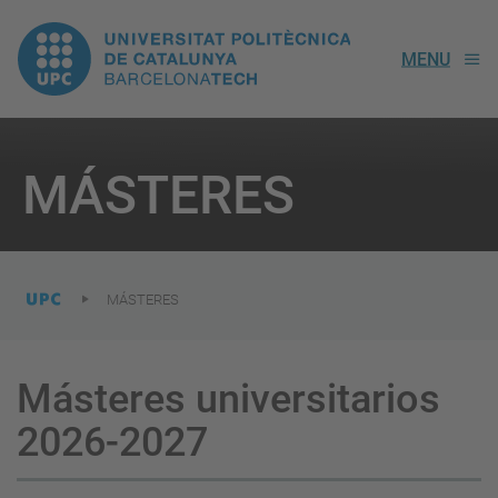
UPC.
MENU
Universitat
Politècnica
You
are
MÁSTERES
here:
de
Catalunya
MÁSTERES
Másteres universitarios
2026-2027