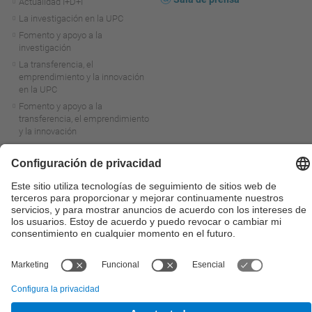
Actualidad I+D+I
La investigación en la UPC
Fomento y apoyo a la
investigación
La transferencia, el
emprendimiento y la innovación
en la UPC
Fomento y apoyo a la
transferencia, el emprendimiento
y la innovación
Servicios a las empresas
Servicios Científico-técnicos
© UPC
Universitat Politècnica de Catalunya - BarcelonaTech
Contacto
Mapa del web
Accesibilidad
Aviso legal
Configuración de privacidad