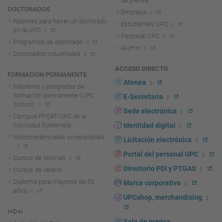
de prensa
DOCTORADOS
Empresa
Razones para hacer un doctorado
Estudiantes UPC
en la UPC
Personal UPC
Programas de doctorado
Alumni
Doctorados industriales
ACCESO DIRECTO
FORMACIÓN PERMANENTE
Atenea
Másteres y posgrados de
formación permanente (UPC
E-Secretaria
School)
Sede electrónica
Campus FPCAT-UPC de la
Movilidad Sostenible
Identidad digital
Microcredenciales universitarias
Licitación electrónica
Portal del personal UPC
Cursos de idiomas
Directorio PDI y PTGAS
Cursos de verano
Diploma para mayores de 55
Marca corporativa
años
UPCshop, merchandising
I+D+i
Sala de prensa