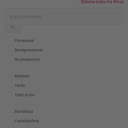
Elimina todos los filtros
Buscar
másters...
Semipresenciales
Presencial
y
Semipresencial
no
presenciales
No presencial
Horarios/turnos
Mañana
Tarde
Todo el día
Localidad
Barcelona
Castelldefels