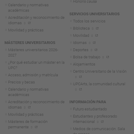
Honoris causa
Calendario y normativas
académicas
SERVICIOS UNIVERSITARIOS
Acreditación y reconocimiento de
Todos los servicios
idiomas
Biblioteca
Movilidad y prácticas
Movilidad
MÁSTERES UNIVERSITARIOS
Idiomas
Másteres universitarios 2026-
Deportes
2027
Bolsa de trabajo
¿Por qué estudiar un máster en la
Alojamientos
UPC?
Centro Universitario de la Visión
Acceso, admisión y matrícula
Precios y becas
UPCArts, la comunidad cultural
Calendario y normativas
académicas
Acreditación y reconocimiento de
INFORMACIÓN PARA
idiomas
Futuro estudiantado
Movilidad y prácticas
Estudiantes y profesorado
Másteres de formación
internacional
permanente
Medios de comunicación. Sala