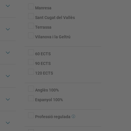
Manresa
Sant Cugat del Vallès
Terrassa
Vilanova i la Geltrú
60 ECTS
90 ECTS
120 ECTS
Idioma
Anglès 100%
Espanyol 100%
Professió
Professió regulada
regulada