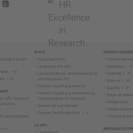
R+D+I
SERVEIS UNIVER
octorat a la UPC
Actualitat R+D+I
Tots els servei
La recerca a la UPC
Biblioteca
torat
La transferència, l'emprenedoria i la
Mobilitat
als
innovació a la UPC
Idiomes
Foment i suport a la recerca
Esports
NENT
Foment i suport a la transferència,
Borsa de treball
us. UPC School of
l'emprenedoria i la innovació
Allotjaments
Executive
Serveis per a empreses
Centre Universit
Serveis Cientificotècnics
 de la Mobilitat
UPCArts, la com
LA UPC
INFORMACIÓ PE
La institució