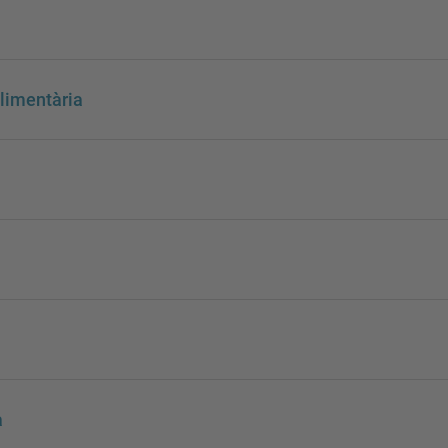
limentària
a