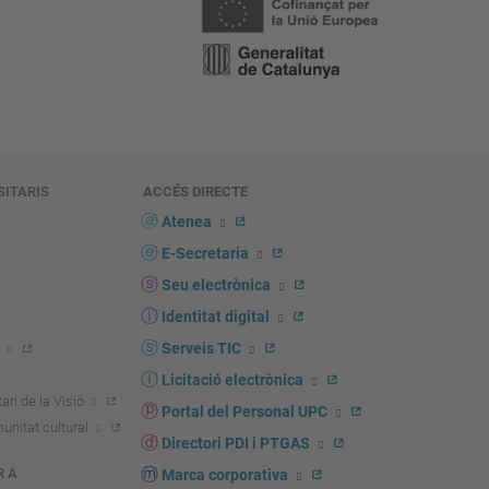
SITARIS
ACCÉS DIRECTE
s
Atenea
E-Secretaria
Seu electrònica
Identitat digital
Serveis TIC
Licitació electrònica
ari de la Visió
Portal del Personal UPC
unitat cultural
Directori PDI i PTGAS
R A
Marca corporativa