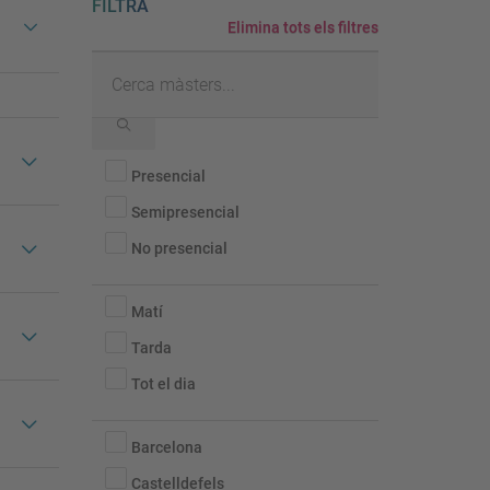
FILTRA
Elimina tots els filtres
Cerca
màsters...
Semipresencials
Presencial
i
Semipresencial
no
presencials
No presencial
Horaris/torns
Matí
Tarda
Tot el dia
Localitat
Barcelona
Castelldefels