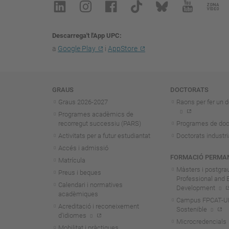
Descarrega't l'App UPC
a
Google Play
i
AppStore
Navegació
GRAUS
DOCTORATS
Graus 2026-202
7
Raons per fer un d
Programes acadèmics de
recorregut successiu (PARS)
Programes de doc
Activitats per a futur estudiantat
Doctorats industri
Accés i admissió
FORMACIÓ PERMA
Matrícula
Màsters i postgra
Preus i beques
Professional and 
Calendari i normatives
Development
acadèmiques
Campus FPCAT-UPC
Acreditació i reconeixement
Sostenible
d'idiomes
Microcredencials
Mobilitat i pràctiques