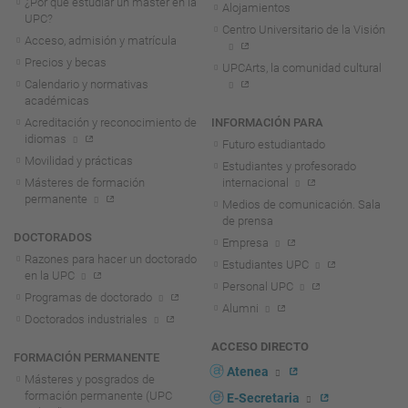
¿Por qué estudiar un máster en la
Alojamientos
UPC?
Centro Universitario de la Visión
Acceso, admisión y matrícula
Precios y becas
UPCArts, la comunidad cultural
Calendario y normativas
académicas
Acreditación y reconocimiento de
INFORMACIÓN PARA
idiomas
Futuro estudiantado
Movilidad y prácticas
Estudiantes y profesorado
Másteres de formación
internacional
permanente
Medios de comunicación. Sala
de prensa
DOCTORADOS
Empresa
Razones para hacer un doctorado
Estudiantes UPC
en la UPC
Personal UPC
Programas de doctorado
Alumni
Doctorados industriales
ACCESO DIRECTO
FORMACIÓN PERMANENTE
Atenea
Másteres y posgrados de
formación permanente (UPC
E-Secretaria