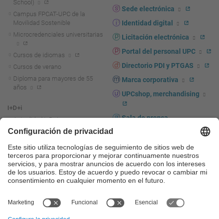
School)
Sede electrónica
Campus FPCAT-UPC de la
Movilidad Sostenible
Identidad digital
Microcredenciales universitarias
Licitación electrónica
Portal del personal UPC
Cursos de idiomas
Directorio PDI y PTGAS
Cursos de verano
Diploma para mayores de 55
Marca corporativa
años
UPCshop, merchandising
I+D+i
Sala de prensa
Actualidad I+D+I
La investigación en la UPC
Fomento y apoyo a la
investigación
La transferencia, el
emprendimiento y la innovación
en la UPC
Fomento y apoyo a la
transferencia, el emprendimiento
y la innovación