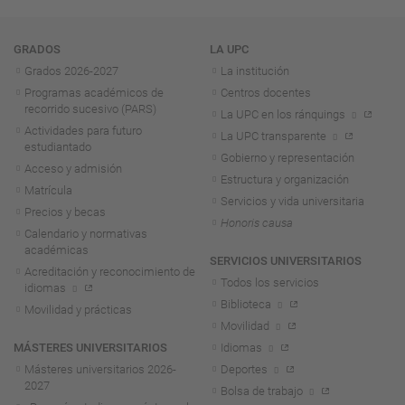
Navegación
GRADOS
LA UPC
Grados 2026-2027
La institución
Programas académicos de
Centros docentes
recorrido sucesivo (PARS)
La UPC en los ránquings
Actividades para futuro
La UPC transparente
estudiantado
Gobierno y representación
Acceso y admisión
Estructura y organización
Matrícula
Servicios y vida universitaria
Precios y becas
Honoris causa
Calendario y normativas
académicas
SERVICIOS UNIVERSITARIOS
Acreditación y reconocimiento de
Todos los servicios
idiomas
Biblioteca
Movilidad y prácticas
Movilidad
MÁSTERES UNIVERSITARIOS
Idiomas
Másteres universitarios 2026-
Deportes
2027
Bolsa de trabajo