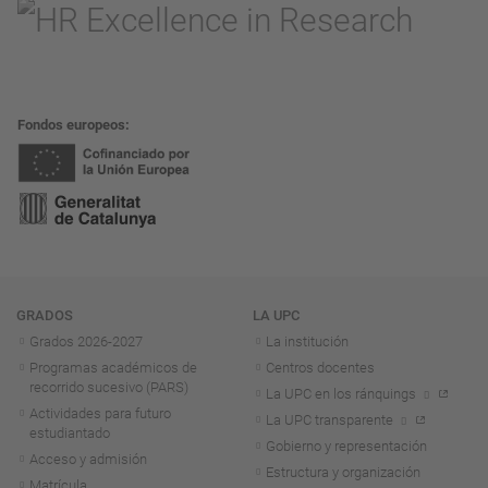
Fondos europeos
Navegación
GRADOS
LA UPC
Grados 2026-2027
La institución
Programas académicos de
Centros docentes
recorrido sucesivo (PARS)
La UPC en los ránquings
Actividades para futuro
La UPC transparente
estudiantado
Gobierno y representación
Acceso y admisión
Estructura y organización
Matrícula