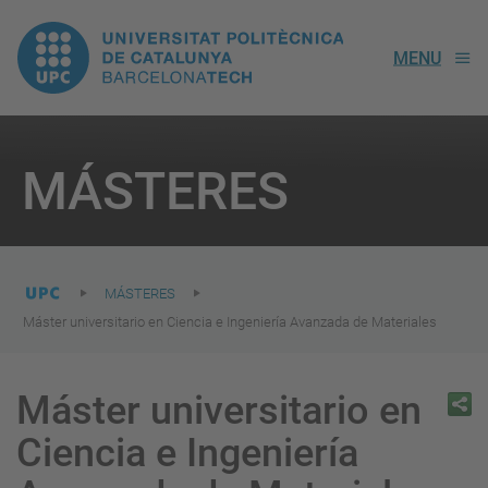
UPC.
MENU
Universitat
Politècnica
You
are
MÁSTERES
here:
de
Catalunya
MÁSTERES
Máster universitario en Ciencia e Ingeniería Avanzada de Materiales
Máster universitario en
Ciencia e Ingeniería