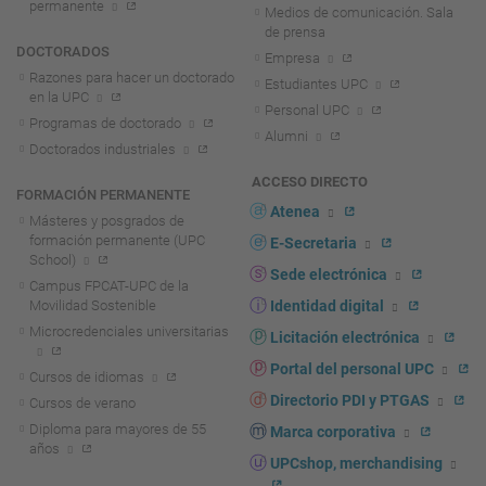
permanente
Medios de comunicación. Sala
de prensa
DOCTORADOS
Empresa
Razones para hacer un doctorado
Estudiantes UPC
en la UPC
Personal UPC
Programas de doctorado
Alumni
Doctorados industriales
ACCESO DIRECTO
FORMACIÓN PERMANENTE
Atenea
Másteres y posgrados de
formación permanente (UPC
E-Secretaria
School)
Sede electrónica
Campus FPCAT-UPC de la
Movilidad Sostenible
Identidad digital
Microcredenciales universitarias
Licitación electrónica
Portal del personal UPC
Cursos de idiomas
Directorio PDI y PTGAS
Cursos de verano
Diploma para mayores de 55
Marca corporativa
años
UPCshop, merchandising