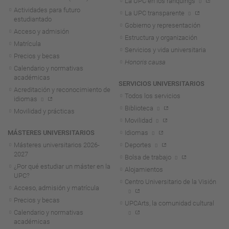
La UPC en los ránquings
Actividades para futuro
La UPC transparente
estudiantado
Gobierno y representación
Acceso y admisión
Estructura y organización
Matrícula
Servicios y vida universitaria
Precios y becas
Honoris causa
Calendario y normativas
académicas
SERVICIOS UNIVERSITARIOS
Acreditación y reconocimiento de
Todos los servicios
idiomas
Biblioteca
Movilidad y prácticas
Movilidad
MÁSTERES UNIVERSITARIOS
Idiomas
Másteres universitarios 2026-
Deportes
2027
Bolsa de trabajo
¿Por qué estudiar un máster en la
Alojamientos
UPC?
Centro Universitario de la Visión
Acceso, admisión y matrícula
Precios y becas
UPCArts, la comunidad cultural
Calendario y normativas
académicas