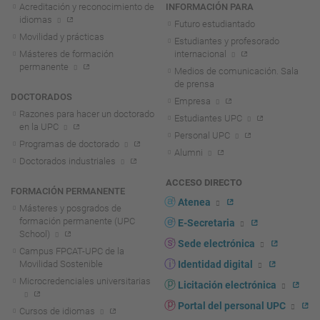
Acreditación y reconocimiento de
INFORMACIÓN PARA
idiomas
Futuro estudiantado
Movilidad y prácticas
Estudiantes y profesorado
Másteres de formación
internacional
permanente
Medios de comunicación. Sala
de prensa
DOCTORADOS
Empresa
Razones para hacer un doctorado
Estudiantes UPC
en la UPC
Personal UPC
Programas de doctorado
Alumni
Doctorados industriales
ACCESO DIRECTO
FORMACIÓN PERMANENTE
Atenea
Másteres y posgrados de
formación permanente (UPC
E-Secretaria
School)
Sede electrónica
Campus FPCAT-UPC de la
Movilidad Sostenible
Identidad digital
Microcredenciales universitarias
Licitación electrónica
Portal del personal UPC
Cursos de idiomas