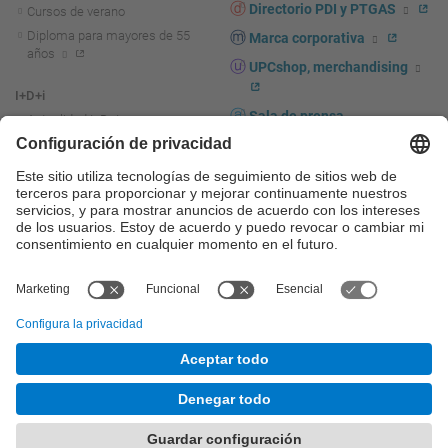
Directorio PDI y PTGAS
Cursos de verano
Diploma para mayores de 55
Marca corporativa
años
UPCshop, merchandising
I+D+i
Sala de prensa
Actualidad I+D+I
La investigación en la UPC
Fomento y apoyo a la
investigación
La transferencia, el
emprendimiento y la innovación
en la UPC
Fomento y apoyo a la
transferencia, el emprendimiento
y la innovación
Servicios a las empresas
Servicios Científico-técnicos
© UPC
Universitat Politècnica de Catalunya - BarcelonaTech