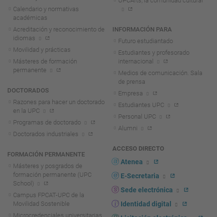
UPCArts, la comunidad cultural
Calendario y normativas
académicas
Acreditación y reconocimiento de
INFORMACIÓN PARA
idiomas
Futuro estudiantado
Movilidad y prácticas
Estudiantes y profesorado
Másteres de formación
internacional
permanente
Medios de comunicación. Sala
de prensa
DOCTORADOS
Empresa
Razones para hacer un doctorado
Estudiantes UPC
en la UPC
Personal UPC
Programas de doctorado
Alumni
Doctorados industriales
ACCESO DIRECTO
FORMACIÓN PERMANENTE
Atenea
Másteres y posgrados de
formación permanente (UPC
E-Secretaria
School)
Sede electrónica
Campus FPCAT-UPC de la
Movilidad Sostenible
Identidad digital
Microcredenciales universitarias