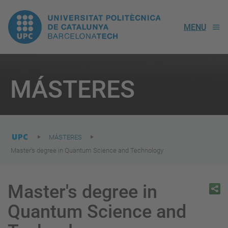
UPC.
MENU
Universitat
Politècnica
You
are
MÁSTERES
here:
de
Catalunya
MÁSTERES
Master's degree in Quantum Science and Technology
Master's degree in
Quantum Science and