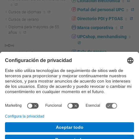
Licitación electrónica
Portal del personal UPC
Cursos de idiomas
Directorio PDI y PTGAS
Cursos de verano
Diploma para mayores de 55
Marca corporativa
años
UPCshop, merchandising
I+D+i
Sala de prensa
Actualidad I+D+I
La investigación en la UPC
Fomento y apoyo a la
investigación
La transferencia, el
emprendimiento y la innovación
en la UPC
Fomento y apoyo a la
transferencia, el emprendimiento
y la innovación
Servicios a las empresas
Servicios Científico-técnicos