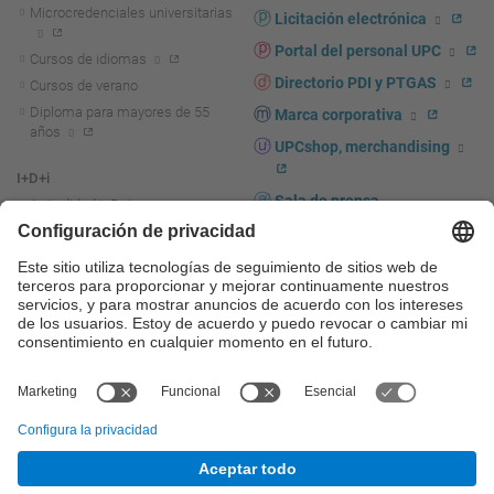
Microcredenciales universitarias
Licitación electrónica
Portal del personal UPC
Cursos de idiomas
Directorio PDI y PTGAS
Cursos de verano
Diploma para mayores de 55
Marca corporativa
años
UPCshop, merchandising
I+D+i
Sala de prensa
Actualidad I+D+I
La investigación en la UPC
Fomento y apoyo a la
investigación
La transferencia, el
emprendimiento y la innovación
en la UPC
Fomento y apoyo a la
transferencia, el emprendimiento
y la innovación
Servicios a las empresas
Servicios Científico-técnicos