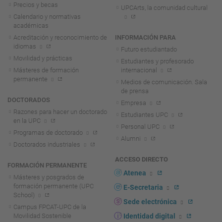
Precios y becas
UPCArts, la comunidad cultural
Calendario y normativas
académicas
Acreditación y reconocimiento de
INFORMACIÓN PARA
idiomas
Futuro estudiantado
Movilidad y prácticas
Estudiantes y profesorado
Másteres de formación
internacional
permanente
Medios de comunicación. Sala
de prensa
DOCTORADOS
Empresa
Razones para hacer un doctorado
Estudiantes UPC
en la UPC
Personal UPC
Programas de doctorado
Alumni
Doctorados industriales
ACCESO DIRECTO
FORMACIÓN PERMANENTE
Atenea
Másteres y posgrados de
formación permanente (UPC
E-Secretaria
School)
Sede electrónica
Campus FPCAT-UPC de la
Movilidad Sostenible
Identidad digital