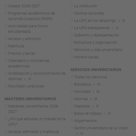
Navegación
Grados 2026-2027
La institución
Programas académicos de
Centros docentes
recorrido sucesivo (PARS)
La UPC en los ránquings
Actividades para futuro
La UPC transparente
estudiantado
Gobierno y representación
Acceso y admisión
Estructura y organización
Matrícula
Servicios y vida universitaria
Precios y becas
Honoris causa
Calendario y normativas
académicas
SERVICIOS UNIVERSITARIOS
Acreditación y reconocimiento de
Todos los servicios
idiomas
Biblioteca
Movilidad y prácticas
Movilidad
MÁSTERES UNIVERSITARIOS
Idiomas
Másteres universitarios 2026-
Deportes
2027
Bolsa de trabajo
¿Por qué estudiar un máster en la
Alojamientos
UPC?
Centro Universitario de la Visión
Acceso, admisión y matrícula