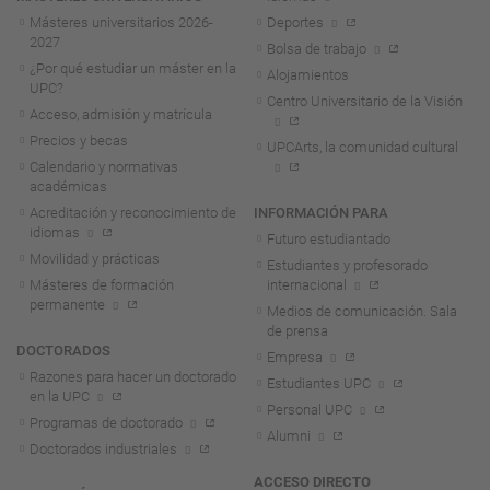
Másteres universitarios 2026-
Deportes
2027
Bolsa de trabajo
¿Por qué estudiar un máster en la
Alojamientos
UPC?
Centro Universitario de la Visión
Acceso, admisión y matrícula
Precios y becas
UPCArts, la comunidad cultural
Calendario y normativas
académicas
Acreditación y reconocimiento de
INFORMACIÓN PARA
idiomas
Futuro estudiantado
Movilidad y prácticas
Estudiantes y profesorado
Másteres de formación
internacional
permanente
Medios de comunicación. Sala
de prensa
DOCTORADOS
Empresa
Razones para hacer un doctorado
Estudiantes UPC
en la UPC
Personal UPC
Programas de doctorado
Alumni
Doctorados industriales
ACCESO DIRECTO