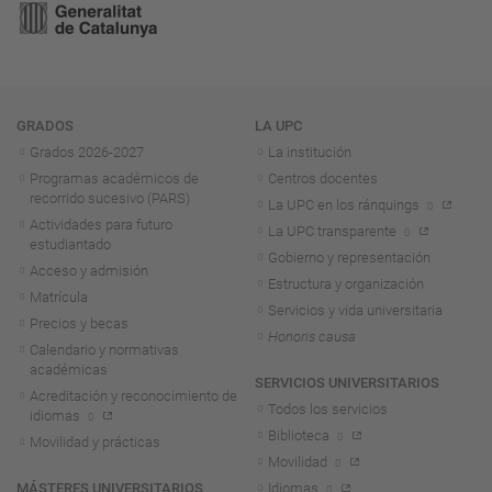
Navegación
GRADOS
LA UPC
Grados 2026-2027
La institución
Programas académicos de
Centros docentes
recorrido sucesivo (PARS)
La UPC en los ránquings
Actividades para futuro
La UPC transparente
estudiantado
Gobierno y representación
Acceso y admisión
Estructura y organización
Matrícula
Servicios y vida universitaria
Precios y becas
Honoris causa
Calendario y normativas
académicas
SERVICIOS UNIVERSITARIOS
Acreditación y reconocimiento de
Todos los servicios
idiomas
Biblioteca
Movilidad y prácticas
Movilidad
MÁSTERES UNIVERSITARIOS
Idiomas