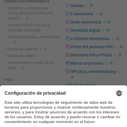
FORMACIÓN PERMANENTE
Atenea
Másteres y posgrados de
formación permanente (UPC
E-Secretaria
School)
Sede electrónica
Campus FPCAT-UPC de la
Movilidad Sostenible
Identidad digital
Microcredenciales universitarias
Licitación electrónica
Portal del personal UPC
Cursos de idiomas
Directorio PDI y PTGAS
Cursos de verano
Diploma para mayores de 55
Marca corporativa
años
UPCshop, merchandising
I+D+i
Sala de prensa
Actualidad I+D+I
La investigación en la UPC
Fomento y apoyo a la
investigación
La transferencia, el
emprendimiento y la innovación
en la UPC