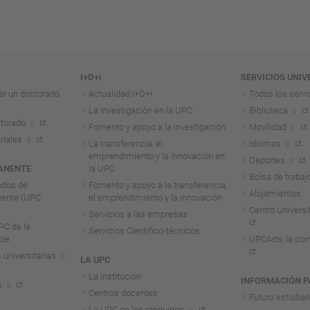
I+D+i
SERVICIOS UNIV
er un doctorado
Actualidad I+D+I
Todos los servi
La investigación en la UPC
Biblioteca
torado
Fomento y apoyo a la investigación
Movilidad
riales
La transferencia, el
Idiomas
emprendimiento y la innovación en
Deportes
ANENTE
la UPC
Bolsa de trabaj
ados de
Fomento y apoyo a la transferencia,
Alojamientos
nente (UPC
el emprendimiento y la innovación
Centro Universit
Servicios a las empresas
C de la
Servicios Científico-técnicos
ble
UPCArts, la com
 universitarias
LA UPC
La institución
INFORMACIÓN P
s
Centros docentes
Futuro estudia
La UPC en los ránquings