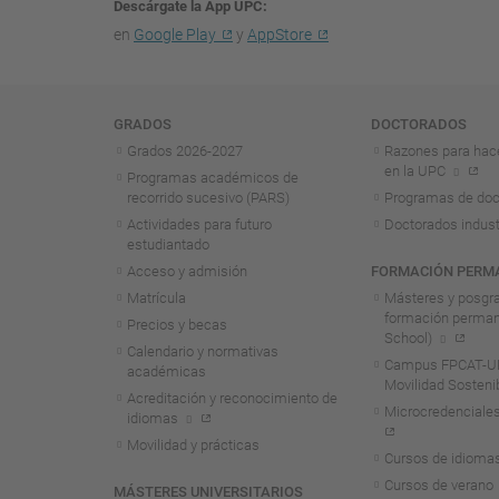
Descárgate la App UPC
en
Google Play
y
AppStore
Navegación
GRADOS
DOCTORADOS
Grados 2026-2027
Razones para hac
en la UPC
Programas académicos de
recorrido sucesivo (PARS)
Programas de doc
Actividades para futuro
Doctorados indust
estudiantado
Acceso y admisión
FORMACIÓN PERM
Matrícula
Másteres y posgr
formación perma
Precios y becas
School)
Calendario y normativas
Campus FPCAT-UP
académicas
Movilidad Sosteni
Acreditación y reconocimiento de
Microcredenciales
idiomas
Movilidad y prácticas
Cursos de idioma
Cursos de verano
MÁSTERES UNIVERSITARIOS