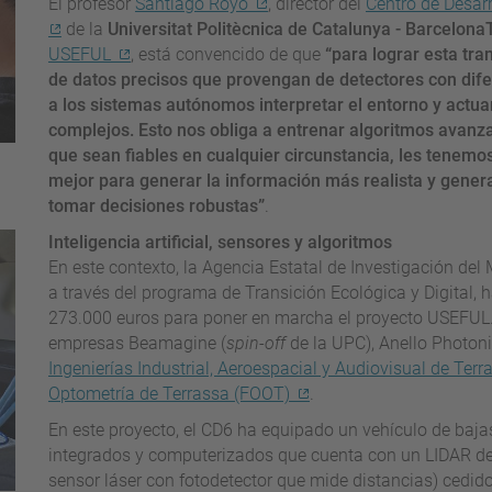
El profesor
Santiago Royo
, director del
Centro de Desar
de la
Universitat Politècnica de Catalunya - Barcelon
USEFUL
, está convencido de que
“para lograr esta tr
de datos precisos que provengan de detectores con di
a los sistemas autónomos interpretar el entorno y actu
complejos. Esto nos obliga a entrenar algoritmos avanzado
que sean fiables en cualquier circunstancia, les tenem
mejor para generar la información más realista y genera
tomar decisiones robustas”
.
Inteligencia artificial, sensores y algoritmos
En este contexto, la Agencia Estatal de Investigación del 
a través del programa de Transición Ecológica y Digital,
273.000 euros para poner en marcha el proyecto USEFUL.
empresas Beamagine (
spin-off
de la UPC), Anello Photon
Ingenierías Industrial, Aeroespacial y Audiovisual de Ter
Optometría de Terrassa (FOOT)
.
En este proyecto, el CD6 ha equipado un vehículo de baj
integrados y computerizados que cuenta con un LIDAR de e
sensor láser con fotodetector que mide distancias) cedid