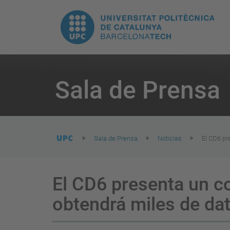
H
UPC.
N
Universitat
pr
Politècnica
You
are
Sala de Prensa
here:
de
Catalunya
Sala de Prensa
Noticias
El CD6 pr
El CD6 presenta un c
obtendrá miles de da