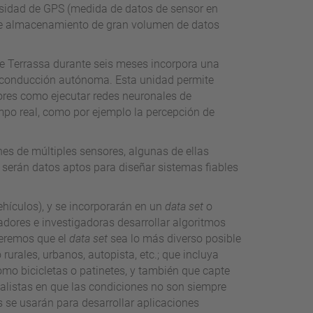
cesidad de GPS (medida de datos de sensor en
de almacenamiento de gran volumen de datos
s de Terrassa durante seis meses incorpora una
conducción autónoma. Esta unidad permite
ores como ejecutar redes neuronales de
iempo real, como por ejemplo la percepción de
nes de múltiples sensores, algunas de ellas
 serán datos aptos para diseñar sistemas fiables
hículos), y se incorporarán en un
data set
o
adores e investigadoras desarrollar algoritmos
ueremos que el
data set
sea lo más diverso posible
urales, urbanos, autopista, etc.; que incluya
omo bicicletas o patinetes, y también que capte
alistas en que las condiciones no son siempre
s se usarán para desarrollar aplicaciones