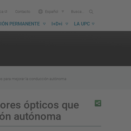
Buscar
Busca
Idioma:
ica
Contacto
Español
en
...
la
IÓN PERMANENTE
I+D+i
LA UPC
UPC
tos para mejorar la conducción autónoma
ores ópticos que
ción autónoma