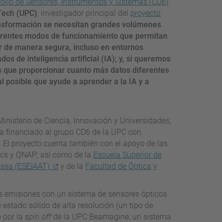
rollo de Sensores, Instrumentos y Sistemas (CD6)
aTech (UPC)
, investigador principal del
proyecto
ansformación se necesitan grandes volúmenes
ferentes modos de funcionamiento que permitan
ar de manera segura, incluso en entornos
s de inteligencia artificial (IA); y, si queremos
os que proporcionar cuanto más datos diferentes
l posible que ayude a aprender a la IA y a
Ministerio de Ciencia, Innovación y Universidades,
 ha financiado al grupo CD6 de la UPC con
 El proyecto cuenta también con el apoyo de las
ics y QNAP; así como de la
Escuela Superior de
rassa (ESEIAAT)
y de la
Facultad de Óptica y
as emisiones con un sistema de sensores ópticos
stado sólido de alta resolución (un tipo de
o por la
spin off
de la UPC Beamagine; un sistema