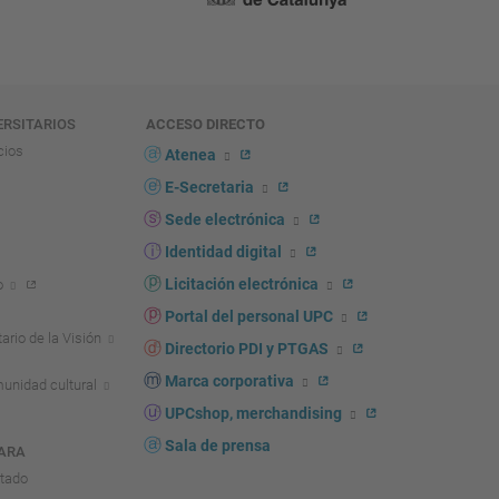
ERSITARIOS
ACCESO DIRECTO
cios
Atenea
E-Secretaria
Sede electrónica
Identidad digital
Licitación electrónica
o
Portal del personal UPC
ario de la Visión
Directorio PDI y PTGAS
Marca corporativa
unidad cultural
UPCshop, merchandising
Sala de prensa
ARA
ntado