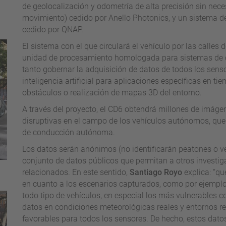
de geolocalización y odometría de alta precisión sin ne
movimiento) cedido por Anello Photonics, y un sistema 
cedido por QNAP.
El sistema con el que circulará el vehículo por las calle
unidad de procesamiento homologada para sistemas de 
tanto gobernar la adquisición de datos de todos los sens
inteligencia artificial para aplicaciones específicas en t
obstáculos o realización de mapas 3D del entorno.
A través del proyecto, el CD6 obtendrá millones de imáge
disruptivas en el campo de los vehículos autónomos, que
de conducción autónoma.
Los datos serán anónimos (no identificarán peatones o ve
conjunto de datos públicos que permitan a otros investig
relacionados. En este sentido,
Santiago Royo
explica: “q
en cuanto a los escenarios capturados, como por ejemplo r
todo tipo de vehículos, en especial los más vulnerables c
datos en condiciones meteorológicas reales y entornos re
favorables para todos los sensores. De hecho, estos dato