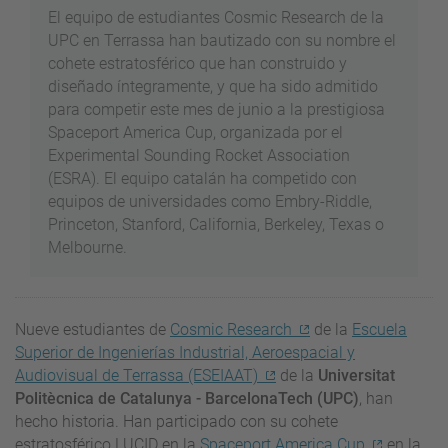
El equipo de estudiantes Cosmic Research de la
UPC en Terrassa han bautizado con su nombre el
cohete estratosférico que han construido y
diseñado íntegramente, y que ha sido admitido
para competir este mes de junio a la prestigiosa
Spaceport America Cup, organizada por el
Experimental Sounding Rocket Association
(ESRA). El equipo catalán ha competido con
equipos de universidades como Embry-Riddle,
Princeton, Stanford, California, Berkeley, Texas o
Melbourne.
Nueve estudiantes de
Cosmic Research
de la
Escuela
Superior de Ingenierías Industrial, Aeroespacial y
Audiovisual de Terrassa (ESEIAAT)
de la
Universitat
Politècnica de Catalunya - BarcelonaTech (UPC)
, han
hecho historia. Han participado con su cohete
estratosférico LUCID en la
Spaceport America Cup
en la