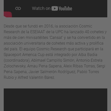
Desde que se fundó en 2016, la asociación Cosmic
Research de la ESEIAAT de la UPC ha lanzado 40 cohetes y
más de cien minisatélites ‘Cansat’ y se ha convertido en la
asociación universitaria de cohetes más activa y prolífica
del país. El equipo Cosmic Research que participará en la
Spaceport America Cup está integrado por Alba Badia
(coordinadora), Abimael Campillo Simón, Antonio Estrela
Zolochevsky, Arnau Pena Sapena, Aleix Ribas Torras, Sergi
Pena Sapena, Javier Salmerón Rodríguez, Pablo Torres
Rubio y Alfred Valentín Bárez.