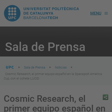
UPC.
MENU
Universitat
Politècnica
You
are
Sala de Prensa
here:
de
Catalunya
Sala de Prensa
Noticias
Cosmic Research, el primer equipo español en la Spaceport America
Cup, con el cohete LUCID
Cosmic Research, el
primer equipo español en