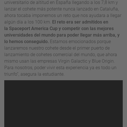
universitario de altitud en España llegando a los 7,8 km y
lanzar el cohete más potente nunca lanzado en Cataluña,
ahora tocaba imponernos un reto que nos ayudara a llegar
algún día a los 100 km.
El reto era ser admitidos en
la
Spaceport America Cup
y competir con las mejores
universidades del mundo para poder llegar más arriba, y
lo hemos conseguido.
Estamos emocionados porque
lanzaremos nuestro cohete desde el primer puerto de
lanzamiento de cohetes comercial del mundo, que ahora
mismo usan las empresas Virgin
Galactic
y
Blue
Origin
.
Para nosotros, poder vivir esta experiencia ya es todo un
triunfo”, asegura la estudiante.