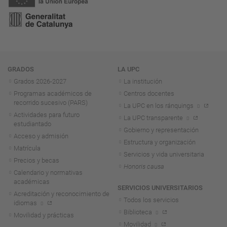
Navegación
GRADOS
LA UPC
Grados 2026-2027
La institución
Programas académicos de
Centros docentes
recorrido sucesivo (PARS)
La UPC en los ránquings
Actividades para futuro
La UPC transparente
estudiantado
Gobierno y representación
Acceso y admisión
Estructura y organización
Matrícula
Servicios y vida universitaria
Precios y becas
Honoris causa
Calendario y normativas
académicas
SERVICIOS UNIVERSITARIOS
Acreditación y reconocimiento de
Todos los servicios
idiomas
Biblioteca
Movilidad y prácticas
Movilidad