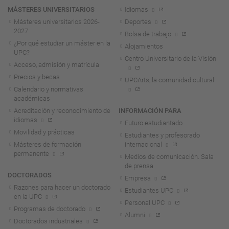
MÁSTERES UNIVERSITARIOS
Idiomas
Másteres universitarios 2026-
Deportes
2027
Bolsa de trabajo
¿Por qué estudiar un máster en la
Alojamientos
UPC?
Centro Universitario de la Visión
Acceso, admisión y matrícula
Precios y becas
UPCArts, la comunidad cultural
Calendario y normativas
académicas
Acreditación y reconocimiento de
INFORMACIÓN PARA
idiomas
Futuro estudiantado
Movilidad y prácticas
Estudiantes y profesorado
Másteres de formación
internacional
permanente
Medios de comunicación. Sala
de prensa
DOCTORADOS
Empresa
Razones para hacer un doctorado
Estudiantes UPC
en la UPC
Personal UPC
Programas de doctorado
Alumni
Doctorados industriales