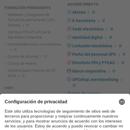
ACCESO DIRECTO
FORMACIÓN PERMANENTE
Atenea
Másteres y posgrados de
formación permanente (UPC
E-Secretaria
School)
Sede electrónica
Campus FPCAT-UPC de la
Movilidad Sostenible
Identidad digital
Microcredenciales universitarias
Licitación electrónica
Portal del personal UPC
Cursos de idiomas
Directorio PDI y PTGAS
Cursos de verano
Diploma para mayores de 55
Marca corporativa
años
UPCshop, merchandising
I+D+i
Sala de prensa
Actualidad I+D+I
La investigación en la UPC
Fomento y apoyo a la
investigación
La transferencia, el
emprendimiento y la innovación