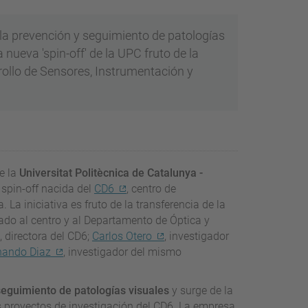
r la prevención y seguimiento de patologías
a nueva 'spin-off' de la UPC fruto de la
rollo de Sensores, Instrumentación y
e la
Universitat Politècnica de Catalunya -
 spin-off nacida del
CD6
, centro de
 La iniciativa es fruto de la transferencia de la
lado al centro y al Departamento de Óptica y
, directora del CD6;
Carlos Otero
, investigador
nando Diaz
, investigador del mismo
seguimiento de patologías visuales
y surge de la
s proyectos de investigación del CD6. La empresa