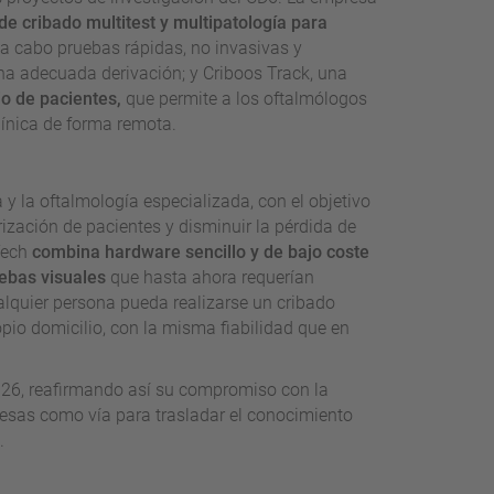
e cribado multitest y multipatología para
r a cabo pruebas rápidas, no invasivas y
una adecuada derivación; y Criboos Track, una
io de pacientes,
que permite a los oftalmólogos
línica de forma remota.
a y la oftalmología especializada, con el objetivo
orización de pacientes y disminuir la pérdida de
 Tech
combina hardware sencillo y de bajo coste
uebas visuales
que hasta ahora requerían
alquier persona pueda realizarse un cribado
pio domicilio, con la misma fiabilidad que en
2026, reafirmando así su compromiso con la
resas como vía para trasladar el conocimiento
.