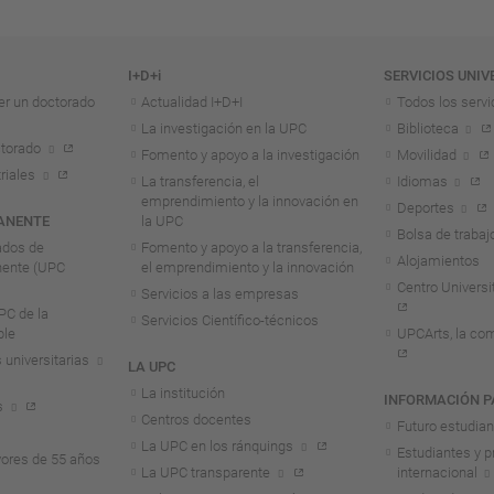
I+D+i
SERVICIOS UNIV
er un doctorado
Actualidad I+D+I
Todos los servi
La investigación en la UPC
Biblioteca
torado
Fomento y apoyo a la investigación
Movilidad
riales
La transferencia, el
Idiomas
emprendimiento y la innovación en
Deportes
ANENTE
la UPC
Bolsa de trabaj
ados de
Fomento y apoyo a la transferencia,
Alojamientos
nente (UPC
el emprendimiento y la innovación
Centro Universit
Servicios a las empresas
C de la
Servicios Científico-técnicos
ble
UPCArts, la com
 universitarias
LA UPC
La institución
INFORMACIÓN P
s
Centros docentes
Futuro estudia
La UPC en los ránquings
Estudiantes y p
ores de 55 años
La UPC transparente
internacional