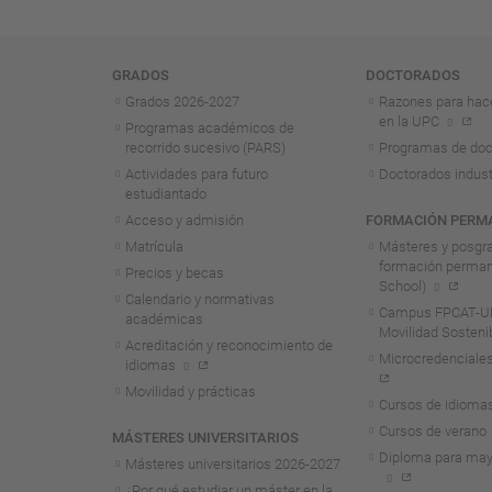
Navegación
GRADOS
DOCTORADOS
Grados 2026-2027
Razones para hac
en la UPC
Programas académicos de
recorrido sucesivo (PARS)
Programas de doc
Actividades para futuro
Doctorados indust
estudiantado
Acceso y admisión
FORMACIÓN PERM
Matrícula
Másteres y posgr
formación perma
Precios y becas
School)
Calendario y normativas
Campus FPCAT-UP
académicas
Movilidad Sosteni
Acreditación y reconocimiento de
Microcredenciales
idiomas
Movilidad y prácticas
Cursos de idioma
Cursos de verano
MÁSTERES UNIVERSITARIOS
Diploma para may
Másteres universitarios 2026-2027
¿Por qué estudiar un máster en la