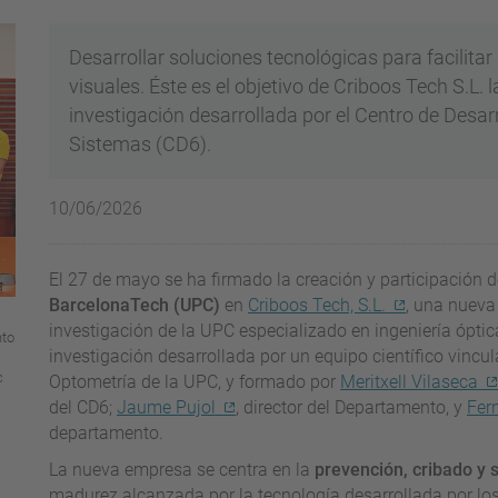
Desarrollar soluciones tecnológicas para facilita
visuales. Éste es el objetivo de Criboos Tech S.L. l
investigación desarrollada por el Centro de Desar
Sistemas (CD6).
10/06/2026
El 27 de mayo se ha firmado la creación y participación d
BarcelonaTech (UPC)
en
Criboos Tech, S.L.
, una nueva
investigación de la UPC especializado en ingeniería óptica.
nto
investigación desarrollada por un equipo científico vincu
c
Optometría de la UPC, y formado por
Meritxell Vilaseca
del CD6;
Jaume Pujol
, director del Departamento, y
Fer
departamento.
La nueva empresa se centra en la
prevención, cribado y 
madurez alcanzada por la tecnología desarrollada por lo