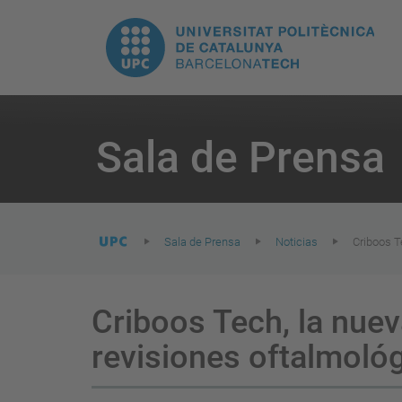
H
UPC.
N
Universitat
pr
Politècnica
You
are
Sala de Prensa
here:
de
Catalunya
Sala de Prensa
Noticias
Criboos T
Criboos Tech, la nuev
revisiones oftalmoló