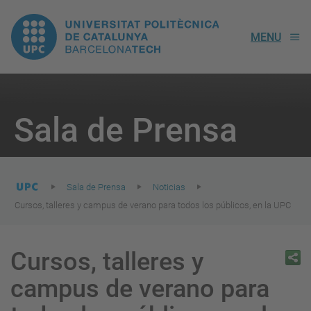
UPC.
MENU
Universitat
Politècnica
You
are
Sala de Prensa
here:
de
Catalunya
Sala de Prensa
Noticias
Cursos, talleres y campus de verano para todos los públicos, en la UPC
Cursos, talleres y
campus de verano para