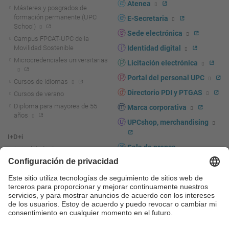
Atenea
Másteres y posgrados de
formación permanente (UPC
E-Secretaria
School)
Sede electrónica
Campus FPCAT-UPC de la
Movilidad Sostenible
Identidad digital
Microcredenciales universitarias
Licitación electrónica
Portal del personal UPC
Cursos de idiomas
Directorio PDI y PTGAS
Cursos de verano
Diploma para mayores de 55
Marca corporativa
años
UPCshop, merchandising
I+D+i
Sala de prensa
Actualidad I+D+I
La investigación en la UPC
Fomento y apoyo a la
investigación
La transferencia, el
emprendimiento y la innovación
en la UPC
Fomento y apoyo a la