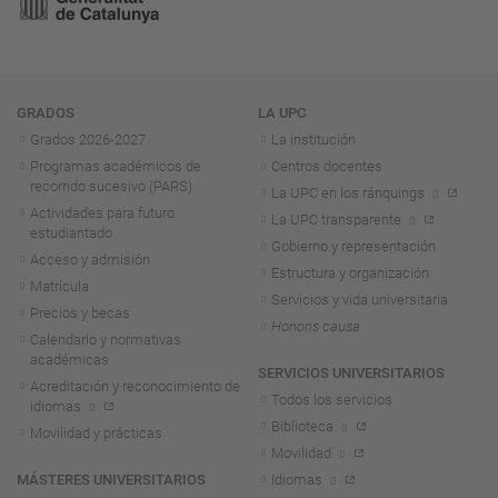
Navegación
GRADOS
LA UPC
Grados 2026-2027
La institución
Programas académicos de
Centros docentes
recorrido sucesivo (PARS)
La UPC en los ránquings
Actividades para futuro
La UPC transparente
estudiantado
Gobierno y representación
Acceso y admisión
Estructura y organización
Matrícula
Servicios y vida universitaria
Precios y becas
Honoris causa
Calendario y normativas
académicas
SERVICIOS UNIVERSITARIOS
Acreditación y reconocimiento de
Todos los servicios
idiomas
Biblioteca
Movilidad y prácticas
Movilidad
MÁSTERES UNIVERSITARIOS
Idiomas