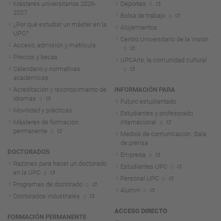
Másteres universitarios 2026-
Deportes
2027
Bolsa de trabajo
¿Por qué estudiar un máster en la
Alojamientos
UPC?
Centro Universitario de la Visión
Acceso, admisión y matrícula
Precios y becas
UPCArts, la comunidad cultural
Calendario y normativas
académicas
Acreditación y reconocimiento de
INFORMACIÓN PARA
idiomas
Futuro estudiantado
Movilidad y prácticas
Estudiantes y profesorado
Másteres de formación
internacional
permanente
Medios de comunicación. Sala
de prensa
DOCTORADOS
Empresa
Razones para hacer un doctorado
Estudiantes UPC
en la UPC
Personal UPC
Programas de doctorado
Alumni
Doctorados industriales
ACCESO DIRECTO
FORMACIÓN PERMANENTE