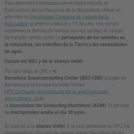
Para personas interesadas en el medio natural, el
Exploratorio de los Recursos de la Naturaleza ofrece un
año más la
Universidad Catalana de Verano de la
Naturaleza
, entre los días 8 y 17 de julio. Los cursos
combinan la formación teórica con las salidas al campo.
Se tratarán temas como la
percepción de los sentidos en
la naturaleza, las entrañas de la Tierra y las necesidades
de agua.
Cursos del BSC y de la alianza Unite!
Por otro lado, la UPC y el
Barcelona Supercomputing Center (BSC-CNS)
acogen en
Barcelona a la
Europe
Summer
School
HPC
Computer
Architectures
for
AI
and
Dedicated
Applications
de
la
Association for Computing Machinery
(ACM)
. El periodo
de
inscripciones acaba el día 30 junio.
En cuanto a la
alianza
Unite!
, a la cual pertenece la UPC, ha
presentado su Escuela de Verano sobre Seguridad de las