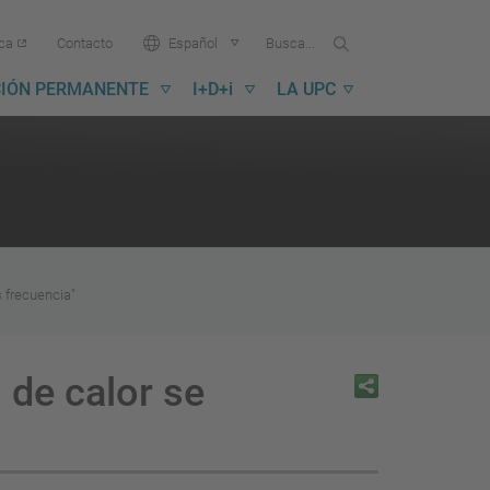
Buscar
Busca
Idioma:
ica
Contacto
Español
en
...
la
IÓN PERMANENTE
I+D+i
LA UPC
UPC
 frecuencia"
 de calor se