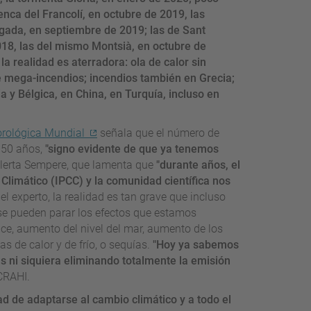
enca del Francolí, en octubre de 2019, las
gada, en septiembre de 2019; las de Sant
018, las del mismo Montsià, en octubre de
a realidad es aterradora: ola de calor sin
 mega-incendios; incendios también en Grecia;
y Bélgica, en China, en Turquía, incluso en
rológica Mundial
señala que el número de
 50 años,
"signo evidente de que ya tenemos
alerta Sempere, que lamenta que
"durante años, el
limático (IPCC) y la comunidad científica nos
el experto, la realidad es tan grave que incluso
se pueden parar los efectos que estamos
ace, aumento del nivel del mar, aumento de los
as de calor y de frío, o sequías.
"Hoy ya sabemos
 ni siquiera eliminando totalmente la emisión
 CRAHI.
d de adaptarse al cambio climático y a todo el