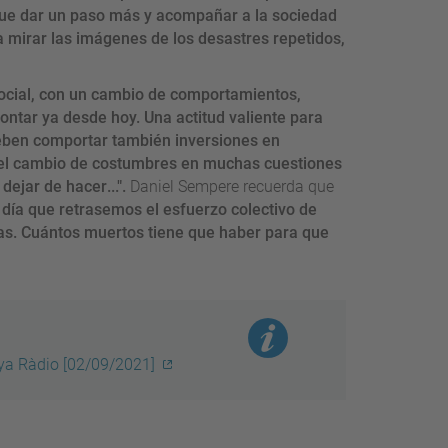
que dar un paso más y acompañar a la sociedad
a mirar las imágenes de los desastres repetidos,
ocial, con un cambio de comportamientos,
rontar ya
desde
hoy.
U
na actitud valiente para
 deben comportar
también inversiones en
 el cambio de costumbres en muchas cuestiones
 dejar de hacer
.
..".
Daniel Sempere recuerda que
día que retrasemos el esfuerzo colectivo de
as. Cuántos muertos tiene que haber para que
nya Ràdio [02/09/2021]