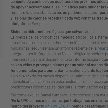
conjunto de cambios que nos traerá los próximos años.
de apoyar activamente a las iniciativas para mitigar las
requiere la descarbonización, no podemos esperar para 
y las olas de calor se repetirán cada vez con más frecue
año"
, afirma Sempere.
Sistemas hidrometeorológicos que salvan vidas
La mejora de los pronósticos meteorológicos, los sistema
−los llamados servicios hidrometeorológicos
−
son clave p
millonarias, según señala un informe reciente de la
Alian
integrada por la Organización Meteorológica Mundial y po
financieras y para el desarrollo. Este informe asegura
que
salvan vidas y protegen bienes por un valor
al
menos die
fundamentales para aumentar la resiliencia ante los 
sólo el 40 % de los países dispone actualmente de sistema
intensificar la inversión en estos sistemas, que ofrecen 
predicciones climáticas sólidas para la formulación de po
Tal como explica Daniel Sempere, la tecnología para ayuda
"En la UPC somos muchos los que trabajamos en diversos
marco del proyecto
ANYWHERE
, hemos desarrollado 