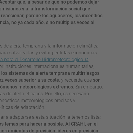
A
ceptar que, a pesar de que no podemos dejar
 emisiones y a la transformación social que
reaccionar, porque los aguaceros, los incendios
ncia, no ya cada año, sino múltiples veces al
s de alerta temprana y la información climática
ara salvar vidas y evitar pérdidas económicas
za para el Desarrollo Hidrometeorológico
,
r instituciones internacionales humanitarias,
 los sistemas de alerta temprana multirriesgos
z veces superior a su coste
, y recuerda que
son
fenómenos meteorológicos extremos
. Sin embargo,
s de alerta eficaces. Por ello, es necesario
pronósticos meteorológicos precisos y
líticas de adaptación.
r a adaptarse a esta situación la tenemos lista:
 temas para hacerla posible. Al CRAHI, en el
herramientas de previsión líderes en previsión