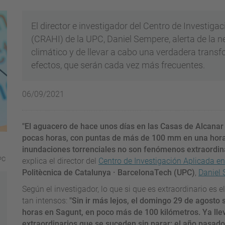
El director e investigador del Centro de Investig
(CRAHI) de la UPC, Daniel Sempere, alerta de la 
climático y de llevar a cabo una verdadera transf
efectos, que serán cada vez más frecuentes.
06/09/2021
"El aguacero de hace unos días en las Casas de Alcanar
pocas horas, con puntas de más de 100 mm en una hora
inundaciones torrenciales no son fenómenos extraordin
PC
explica el director del
Centro de Investigación Aplicada e
Politècnica de Catalunya · BarcelonaTech (UPC)
,
Daniel
Según el investigador, lo que si que es extraordinario es
tan intensos:
"Sin ir más lejos, el domingo 29 de agosto
horas en Sagunt, en poco más de 100 kilómetros. Ya l
extraordinarios que se suceden sin parar: el año pasado