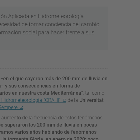
ación Aplicada en Hidrometeorología
necesidad de tomar conciencia del cambio
ormación social para hacer frente a sus
 −en el que cayeron más de 200 mm de lluvia en
− y sus consecuencias en forma de
arios en nuestra costa Mediterránea"
, tal como
n Hidrometeorología (CRAHI)
de la
Universitat
 Sempere
.
 el aumento de la frecuencia de estos fenómenos
 se superaron los 200 mm de lluvia en pocas
levamos varios años hablando de fenómenos
, la tormenta Gloria, en enero de 2020; poco