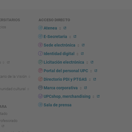
ERSITARIOS
ACCESO DIRECTO
cios
Atenea
E-Secretaria
Sede electrónica
Identidad digital
Licitación electrónica
o
Portal del personal UPC
ario de la Visión
Directorio PDI y PTGAS
Marca corporativa
unidad cultural
UPCshop, merchandising
Sala de prensa
ARA
ntado
rofesorado