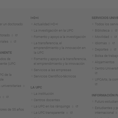
I+D+i
SERVICIOS UNIV
er un doctorado
Actualidad I+D+I
Todos los servi
La investigación en la UPC
Biblioteca
torado
Fomento y apoyo a la investigación
Movilidad
riales
La transferencia, el
Idiomas
emprendimiento y la innovación en
Deportes
ANENTE
la UPC
Bolsa de trabaj
ados de
Fomento y apoyo a la transferencia,
Alojamientos
nente (UPC
el emprendimiento y la innovación
Centro Universit
Servicios a las empresas
C de la
Servicios Científico-técnicos
ble
UPCArts, la com
 universitarias
LA UPC
La institución
INFORMACIÓN P
s
Centros docentes
Futuro estudia
La UPC en los ránquings
Estudiantes y p
ores de 55 años
La UPC transparente
internacional