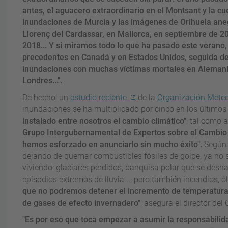
antes, el aguacero extraordinario en el Montsant y la cu
inundaciones de Murcia y las imágenes de Orihuela ane
Llorenç del Cardassar, en Mallorca, en septiembre de 2
2018... Y si miramos todo lo que ha pasado este verano, l
precedentes en Canadá y en Estados Unidos, seguida de
inundaciones con muchas víctimas mortales en Alemania 
Londres...".
De hecho, un
estudio reciente
de la
Organización Meteo
inundaciones se ha multiplicado por cinco en los últimos
instalado entre nosotros el cambio climático"
, tal como 
Grupo Intergubernamental de Expertos sobre el Cambio C
hemos esforzado en anunciarlo sin mucho éxito"
.
Según 
dejando de quemar combustibles fósiles de golpe, ya no 
viviendo: glaciares perdidos, banquisa polar que se desh
episodios extremos de lluvia..., pero también incendios, ol
que no podremos detener el incremento de temperaturas
de gases de efecto invernadero"
, asegura el director del
"Es por eso que toca empezar a asumir la responsabilida