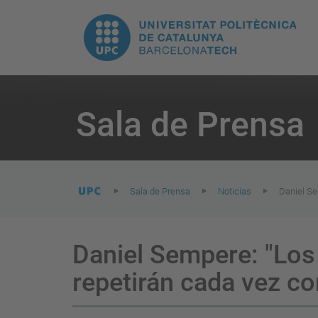
H
UPC.
N
Universitat
pr
Politècnica
You
are
Sala de Prensa
here:
de
Catalunya
Sala de Prensa
Noticias
Daniel Se
Daniel Sempere: "Los 
repetirán cada vez c