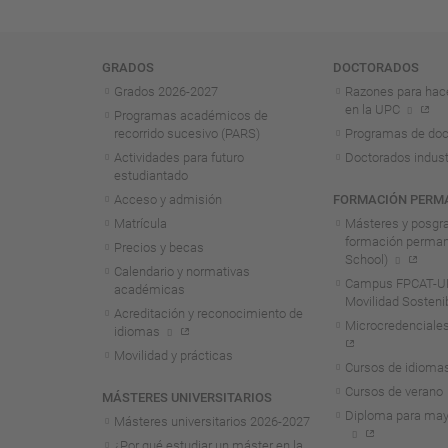
Navegación
GRADOS
DOCTORADOS
Grados 2026-2027
Razones para hac
en la UPC
Programas académicos de
recorrido sucesivo (PARS)
Programas de doc
Actividades para futuro
Doctorados indust
estudiantado
Acceso y admisión
FORMACIÓN PERM
Matrícula
Másteres y posgr
formación perma
Precios y becas
School)
Calendario y normativas
Campus FPCAT-UP
académicas
Movilidad Sosteni
Acreditación y reconocimiento de
Microcredenciales
idiomas
Movilidad y prácticas
Cursos de idioma
Cursos de verano
MÁSTERES UNIVERSITARIOS
Diploma para may
Másteres universitarios 2026-2027
¿Por qué estudiar un máster en la