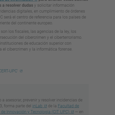
s a resolver dudas
y solicitar información
videncias digitales, en cumplimiento de órdenes
 será el centro de referencia para los países de
oriente del continente europeo.
on los fiscales, las agencias de la ley, los
rsecución del cibercrimen y el ciberterrorismo.
instituciones de educación superior con
 el cibercrimen y la informática forense.
sCERT-UPC'
 a asesorar, prevenir y resolver incidencias de
3, forma parte del
inLab
de la
Facultad de
 de Innovación y Tecnología (CIT UPC)
— en