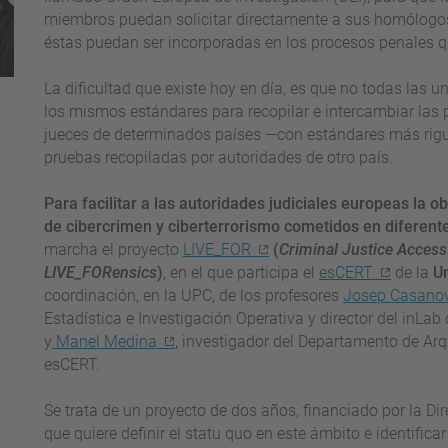
miembros puedan solicitar directamente a sus homólogos
éstas puedan ser incorporadas en los procesos penales q
La dificultad que existe hoy en día, es que no todas las u
los mismos estándares para recopilar e intercambiar las p
jueces de determinados países —con estándares más rig
pruebas recopiladas por autoridades de otro país.
Para facilitar a las autoridades judiciales europeas la 
de cibercrimen y ciberterrorismo cometidos en diferen
marcha el proyecto
LIVE_FOR
(
Criminal Justice Access 
LIVE_FORensics
)
, en el que participa el
esCERT
de la
Un
coordinación, en la UPC, de los profesores
Josep Casano
Estadística e Investigación Operativa y director del inLab
y
Manel Medina
, investigador del Departamento de Ar
esCERT.
Se trata de un proyecto de dos años, financiado por la Di
que quiere definir el statu quo en este ámbito e identificar