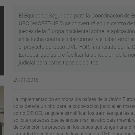
El Equipo de Seguridad para la Coordinación de 
UPC (esCERT-UPC) se convertirá en un centro de in
jueces de la Europa occidental sobre la aplicació
en la lucha contra el cibercrimen y el ciberterrori
el proyecto europeo LIVE_FOR, financiado por la D
Europea, que quiere facilitar la aplicación de la 
judicial para estos tipos de delitos.
29/01/2018
La implementación en todos los países de la Unión Europa
considerada un hito para la cooperación judicial en mater
como DIR OEI, se quiere simplificar los trámites que las 
soliciten pruebas que se encuentran en otro país miembro 
de obtención de pruebas en los casos que tengan una di
llamado Orden Europea de Investigación (OEI), para que lo