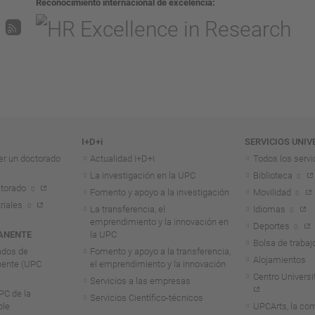
Reconocimiento internacional de excelencia
I+D+i
SERVICIOS UNIV
er un doctorado
Actualidad I+D+I
Todos los servi
La investigación en la UPC
Biblioteca
torado
Fomento y apoyo a la investigación
Movilidad
riales
La transferencia, el
Idiomas
emprendimiento y la innovación en
Deportes
ANENTE
la UPC
Bolsa de trabaj
ados de
Fomento y apoyo a la transferencia,
Alojamientos
nente (UPC
el emprendimiento y la innovación
Centro Universit
Servicios a las empresas
C de la
Servicios Científico-técnicos
ble
UPCArts, la com