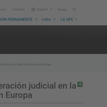
Buscar
Busca
Idioma:
ica
Contacto
Español
en
...
la
IÓN PERMANENTE
I+D+i
LA UPC
UPC
ercrimen y el ciberterrorismo en Europa
ración judicial en la
en Europa