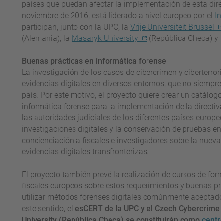
países que puedan afectar la implementación de esta dire
noviembre de 2016, está liderado a nivel europeo por el
I
participan, junto con la UPC, la
Vrije Universiteit Brussel
(Alemania), la
Masaryk University
(República Checa) y 
Buenas prácticas en informática forense
La investigación de los casos de cibercrimen y ciberterr
evidencias digitales en diversos entornos, que no siempr
país. Por este motivo, el proyecto quiere crear un catálog
informática forense para la implementación de la directiva
las autoridades judiciales de los diferentes países europe
investigaciones digitales y la conservación de pruebas 
concienciación a fiscales e investigadores sobre la nuev
evidencias digitales transfronterizas.
El proyecto también prevé la realización de cursos de for
fiscales europeos sobre estos requerimientos y buenas prá
utilizar métodos forenses digitales comúnmente aceptados
este sentido, el
esCERT de la UPC y el Czech Cybercrime 
University (República Checa) se constituirán como
centr