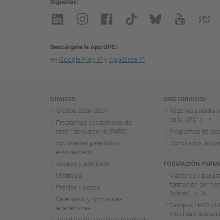
Síguenos
Descárgate la App UPC
en
Google Play
y
AppStore
Navegación
GRADOS
DOCTORADOS
Grados 2026-2027
Razones para hac
en la UPC
Programas académicos de
recorrido sucesivo (PARS)
Programas de doc
Actividades para futuro
Doctorados indust
estudiantado
Acceso y admisión
FORMACIÓN PERM
Matrícula
Másteres y posgr
formación perma
Precios y becas
School)
Calendario y normativas
Campus FPCAT-UP
académicas
Movilidad Sosteni
Acreditación y reconocimiento de