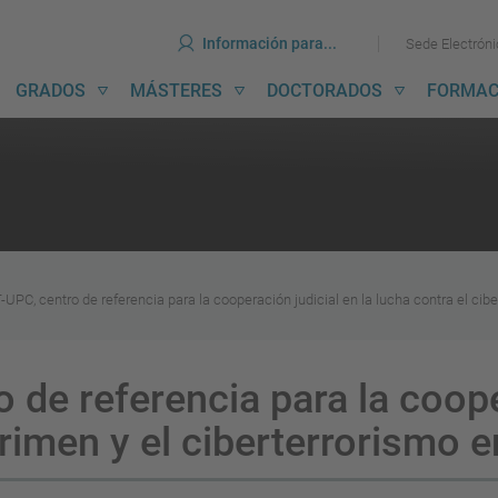
erramientas
Ir
Ir
Información para...
Sede Electrón
al
al
contenido
menú
avegación
GRADOS
MÁSTERES
DOCTORADOS
FORMAC
incipal
-UPC, centro de referencia para la cooperación judicial en la lucha contra el cib
 de referencia para la coope
crimen y el ciberterrorismo 