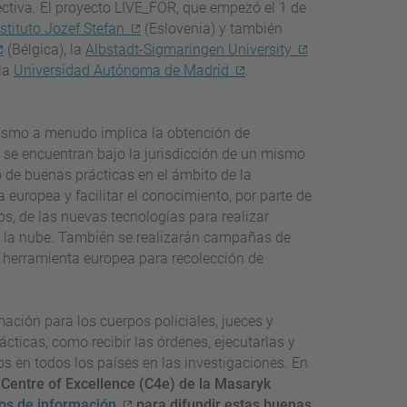
ctiva. El proyecto LIVE_FOR, que empezó el 1 de
nstituto Jozef Stefan
(Eslovenia) y también
(Bélgica), la
Albstadt-Sigmaringen University
la
Universidad Autónoma de Madrid
.
orismo a menudo implica la obtención de
e se encuentran bajo la jurisdicción de un mismo
o de buenas prácticas en el ámbito de la
 europea y facilitar el conocimiento, por parte de
os, de las nuevas tecnologías para realizar
en la nube. También se realizarán campañas de
a herramienta europea para recolección de
mación para los cuerpos policiales, jueces y
cticas, como recibir las órdenes, ejecutarlas y
 en todos los países en las investigaciones. En
Centre of Excellence (C4e) de la Masaryk
os de información
para difundir estas buenas