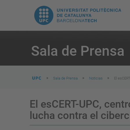
H
UPC.
N
Universitat
pr
Politècnica
You
are
Sala de Prensa
here:
de
Catalunya
Sala de Prensa
Noticias
El esCERT
El esCERT-UPC, centro
lucha contra el ciber