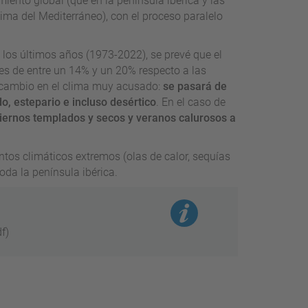
miento global (que en la península ibérica y las
ima del Mediterráneo), con el proceso paralelo
los últimos años (1973-2022), se prevé que el
es de entre un 14% y un 20% respecto a las
n cambio en el clima muy acusado:
se pasará de
o, estepario e incluso desértico
. En el caso de
iernos templados y secos y veranos calurosos a
tos climáticos extremos (olas de calor, sequías
oda la península ibérica.
f)