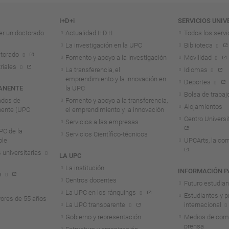
I+D+i
SERVICIOS UNIV
er un doctorado
Actualidad I+D+I
Todos los servi
La investigación en la UPC
Biblioteca
torado
Fomento y apoyo a la investigación
Movilidad
riales
La transferencia, el
Idiomas
emprendimiento y la innovación en
Deportes
ANENTE
la UPC
Bolsa de trabaj
ados de
Fomento y apoyo a la transferencia,
Alojamientos
nente (UPC
el emprendimiento y la innovación
Centro Universit
Servicios a las empresas
C de la
Servicios Científico-técnicos
ble
UPCArts, la com
 universitarias
LA UPC
La institución
INFORMACIÓN P
s
Centros docentes
Futuro estudia
La UPC en los ránquings
Estudiantes y p
ores de 55 años
La UPC transparente
internacional
Gobierno y representación
Medios de comu
prensa