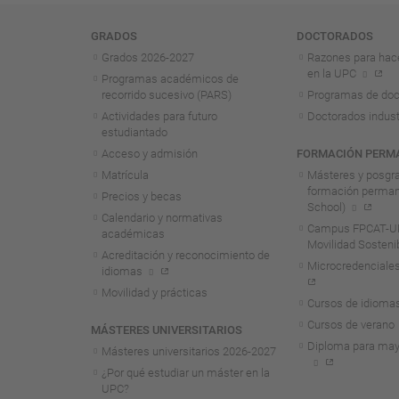
Navegación
GRADOS
DOCTORADOS
Grados 2026-2027
Razones para hac
en la UPC
Programas académicos de
recorrido sucesivo (PARS)
Programas de doc
Actividades para futuro
Doctorados indust
estudiantado
Acceso y admisión
FORMACIÓN PERM
Matrícula
Másteres y posgr
formación perma
Precios y becas
School)
Calendario y normativas
Campus FPCAT-UP
académicas
Movilidad Sosteni
Acreditación y reconocimiento de
Microcredenciales
idiomas
Movilidad y prácticas
Cursos de idioma
Cursos de verano
MÁSTERES UNIVERSITARIOS
Diploma para may
Másteres universitarios 2026-2027
¿Por qué estudiar un máster en la
UPC?