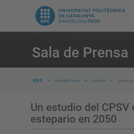
H
UPC.
N
Universitat
pr
Politècnica
You
are
Sala de Prensa
here:
de
Catalunya
Sala de Prensa
Noticias
Un estudi
Un estudio del CPSV 
estepario en 2050