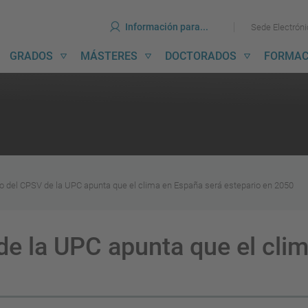
erramientas
Ir
Ir
Información para...
Sede Electrón
al
al
contenido
menú
avegación
GRADOS
MÁSTERES
DOCTORADOS
FORMAC
incipal
o del CPSV de la UPC apunta que el clima en España será estepario en 2050
de la UPC apunta que el cli