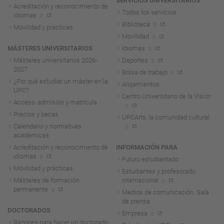
SERVICIOS UNIVERSITARIOS
Acreditación y reconocimiento de
Todos los servicios
idiomas
Biblioteca
Movilidad y prácticas
Movilidad
MÁSTERES UNIVERSITARIOS
Idiomas
Másteres universitarios 2026-
Deportes
2027
Bolsa de trabajo
¿Por qué estudiar un máster en la
Alojamientos
UPC?
Centro Universitario de la Visión
Acceso, admisión y matrícula
Precios y becas
UPCArts, la comunidad cultural
Calendario y normativas
académicas
Acreditación y reconocimiento de
INFORMACIÓN PARA
idiomas
Futuro estudiantado
Movilidad y prácticas
Estudiantes y profesorado
Másteres de formación
internacional
permanente
Medios de comunicación. Sala
de prensa
DOCTORADOS
Empresa
Razones para hacer un doctorado