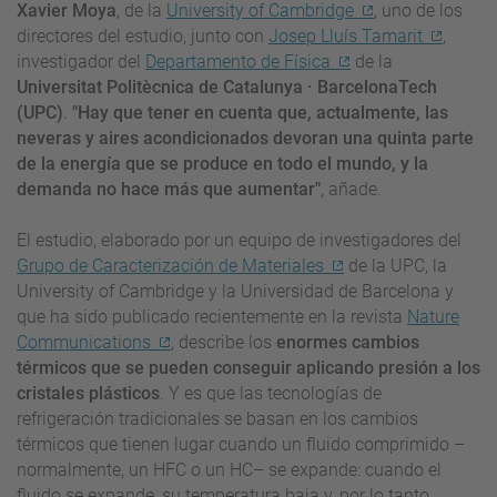
Xavier Moya
, de la
University of Cambridge
, uno de los
directores del estudio, junto con
Josep Lluís Tamarit
,
investigador del
Departamento de Física
de la
Universitat Politècnica de Catalunya · BarcelonaTech
(UPC)
.
"Hay que tener en cuenta que, actualmente, las
neveras y aires acondicionados devoran una quinta parte
de la energía que se produce en todo el mundo, y la
demanda no hace más que aumentar"
, añade.
El estudio, elaborado por un equipo de investigadores del
Grupo de Caracterización de Materiales
de la UPC, la
University of Cambridge y la Universidad de Barcelona y
que ha sido publicado recientemente en la revista
Nature
Communications
, describe los
enormes cambios
térmicos que se pueden conseguir aplicando presión a los
cristales plásticos
. Y es que las tecnologías de
refrigeración tradicionales se basan en los cambios
térmicos que tienen lugar cuando un fluido comprimido –
normalmente, un HFC o un HC– se expande: cuando el
fluido se expande, su temperatura baja y, por lo tanto,