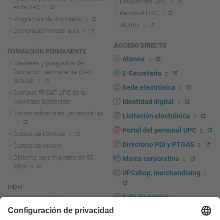
Estudiantes UPC
en la UPC
Personal UPC
Programas de doctorado
Alumni
Doctorados industriales
ACCESO DIRECTO
FORMACIÓN PERMANENTE
Atenea
Másteres y posgrados de
formación permanente (UPC
E-Secretaria
School)
Sede electrónica
Campus FPCAT-UPC de la
Movilidad Sostenible
Identidad digital
Microcredenciales universitarias
Licitación electrónica
Portal del personal UPC
Cursos de idiomas
Directorio PDI y PTGAS
Cursos de verano
Diploma para mayores de 55
Marca corporativa
años
UPCshop, merchandising
I+D+i
Sala de prensa
Actualidad I+D+I
La investigación en la UPC