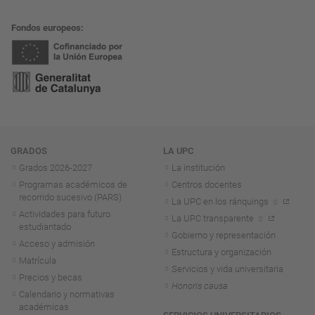
Fondos europeos
Navegación
GRADOS
LA UPC
Grados 2026-2027
La institución
Programas académicos de
Centros docentes
recorrido sucesivo (PARS)
La UPC en los ránquings
Actividades para futuro
La UPC transparente
estudiantado
Gobierno y representación
Acceso y admisión
Estructura y organización
Matrícula
Servicios y vida universitaria
Precios y becas
Honoris causa
Calendario y normativas
académicas