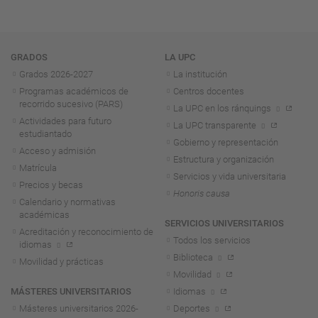
Navegación
GRADOS
LA UPC
Grados 2026-2027
La institución
Programas académicos de
Centros docentes
recorrido sucesivo (PARS)
La UPC en los ránquings
Actividades para futuro
La UPC transparente
estudiantado
Gobierno y representación
Acceso y admisión
Estructura y organización
Matrícula
Servicios y vida universitaria
Precios y becas
Honoris causa
Calendario y normativas
académicas
SERVICIOS UNIVERSITARIOS
Acreditación y reconocimiento de
Todos los servicios
idiomas
Biblioteca
Movilidad y prácticas
Movilidad
MÁSTERES UNIVERSITARIOS
Idiomas
Másteres universitarios 2026-
Deportes