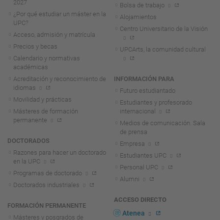
2027
Bolsa de trabajo
¿Por qué estudiar un máster en la
Alojamientos
UPC?
Centro Universitario de la Visión
Acceso, admisión y matrícula
Precios y becas
UPCArts, la comunidad cultural
Calendario y normativas
académicas
Acreditación y reconocimiento de
INFORMACIÓN PARA
idiomas
Futuro estudiantado
Movilidad y prácticas
Estudiantes y profesorado
Másteres de formación
internacional
permanente
Medios de comunicación. Sala
de prensa
DOCTORADOS
Empresa
Razones para hacer un doctorado
Estudiantes UPC
en la UPC
Personal UPC
Programas de doctorado
Alumni
Doctorados industriales
ACCESO DIRECTO
FORMACIÓN PERMANENTE
Atenea
Másteres y posgrados de