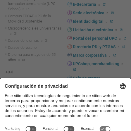
formación permanente (UPC
E-Secretaria
School)
Sede electrónica
Campus FPCAT-UPC de la
Movilidad Sostenible
Identidad digital
Microcredenciales universitarias
Licitación electrónica
Portal del personal UPC
Cursos de idiomas
Directorio PDI y PTGAS
Cursos de verano
Diploma para mayores de 55
Marca corporativa
años
UPCshop, merchandising
I+D+i
Sala de prensa
Actualidad I+D+I
La investigación en la UPC
Fomento y apoyo a la
investigación
La transferencia, el
emprendimiento y la innovación
en la UPC
Fomento y apoyo a la
transferencia, el emprendimiento