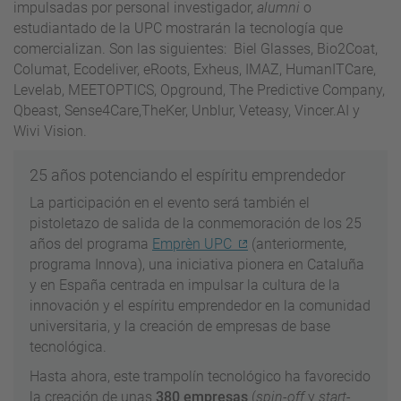
impulsadas por personal investigador,
alumni
o
estudiantado de la UPC mostrarán la tecnología que
comercializan. Son las siguientes: Biel Glasses, Bio2Coat,
Columat, Ecodeliver, eRoots, Exheus, IMAZ, HumanITCare,
Levelab, MEETOPTICS, Opground, The Predictive Company,
Qbeast, Sense4Care,TheKer, Unblur, Veteasy, Vincer.AI y
Wivi Vision.
25 años potenciando el espíritu emprendedor
La participación en el evento será también el
pistoletazo de salida de la conmemoración de los 25
años del programa
Emprèn UPC
(anteriormente,
programa Innova), una iniciativa pionera en Cataluña
y en España centrada en impulsar la cultura de la
innovación y el espíritu emprendedor en la comunidad
universitaria, y la creación de empresas de base
tecnológica.
Hasta ahora, este trampolín tecnológico ha favorecido
la creación de unas
380 empresas
(
spin-off
y
start-