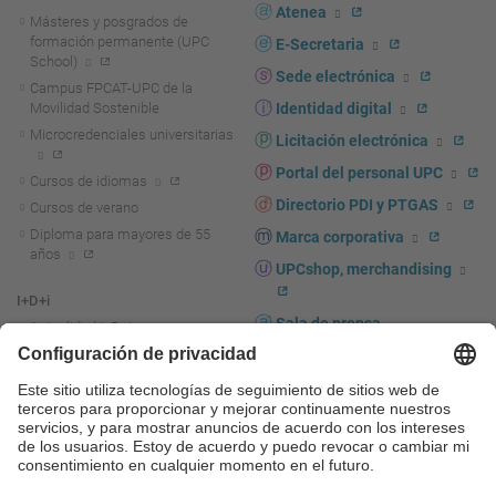
Atenea
Másteres y posgrados de
formación permanente (UPC
E-Secretaria
School)
Sede electrónica
Campus FPCAT-UPC de la
Movilidad Sostenible
Identidad digital
Microcredenciales universitarias
Licitación electrónica
Portal del personal UPC
Cursos de idiomas
Directorio PDI y PTGAS
Cursos de verano
Diploma para mayores de 55
Marca corporativa
años
UPCshop, merchandising
I+D+i
Sala de prensa
Actualidad I+D+I
La investigación en la UPC
Fomento y apoyo a la
investigación
La transferencia, el
emprendimiento y la innovación
en la UPC
Fomento y apoyo a la