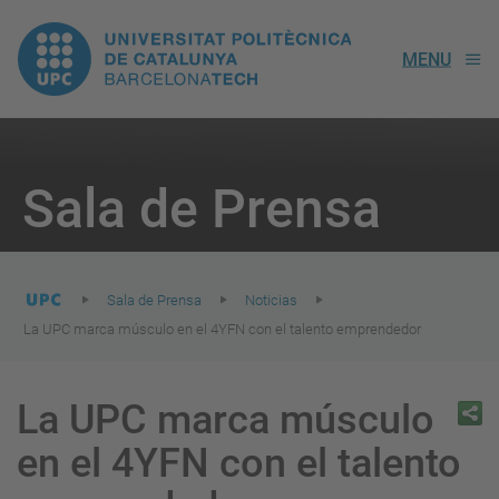
UPC.
MENU
Universitat
Politècnica
You
are
Sala de Prensa
here:
de
Catalunya
Sala de Prensa
Noticias
La UPC marca músculo en el 4YFN con el talento emprendedor
La UPC marca músculo
en el 4YFN con el talento