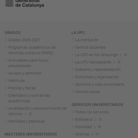
Navegación
GRADOS
LA UPC
Grados 2026-2027
La institución
Programas académicos de
Centros docentes
recorrido sucesivo (PARS)
La UPC en los ránquings
Actividades para futuro
La UPC transparente
estudiantado
Gobierno y representación
Acceso y admisión
Estructura y organización
Matrícula
Servicios y vida universitaria
Precios y becas
Honoris causa
Calendario y normativas
académicas
SERVICIOS UNIVERSITARIOS
Acreditación y reconocimiento de
Todos los servicios
idiomas
Biblioteca
Movilidad y prácticas
Movilidad
MÁSTERES UNIVERSITARIOS
Idiomas