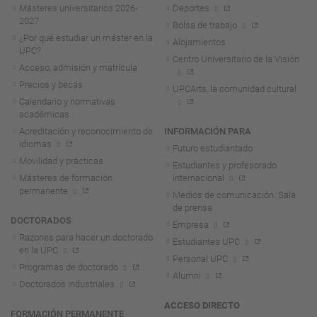
Másteres universitarios 2026-
Deportes
2027
Bolsa de trabajo
¿Por qué estudiar un máster en la
Alojamientos
UPC?
Centro Universitario de la Visión
Acceso, admisión y matrícula
Precios y becas
UPCArts, la comunidad cultural
Calendario y normativas
académicas
Acreditación y reconocimiento de
INFORMACIÓN PARA
idiomas
Futuro estudiantado
Movilidad y prácticas
Estudiantes y profesorado
Másteres de formación
internacional
permanente
Medios de comunicación. Sala
de prensa
DOCTORADOS
Empresa
Razones para hacer un doctorado
Estudiantes UPC
en la UPC
Personal UPC
Programas de doctorado
Alumni
Doctorados industriales
ACCESO DIRECTO
FORMACIÓN PERMANENTE