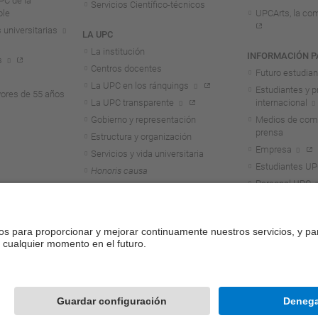
C de la
Servicios Científico-técnicos
ble
UPCArts, la com
 universitarias
LA UPC
La institución
INFORMACIÓN P
s
Centros docentes
Futuro estudia
La UPC en los ránquings
Estudiantes y p
ores de 55 años
La UPC transparente
internacional
Gobierno y representación
Medios de comu
prensa
Estructura y organización
Empresa
Servicios y vida universitaria
Estudiantes U
Honoris causa
Personal UPC
Alumni
Contacto
Mapa del web