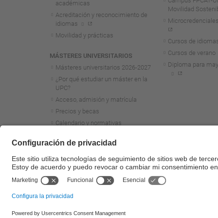
Campus FPCAT-UP
académicas
Movilidad Sosteni
Acreditación y reconocimiento de
Microcredenciales
idiomas
Movilidad y prácticas
Cursos de idioma
Cursos de verano
MÁSTERES UNIVERSITARIOS
Diploma para may
Másteres universitarios 2026-2027
¿Por qué estudiar un máster en la
UPC?
Acceso, admisión y matrícula
Precios y becas
Calendario y normativas
académicas
Acreditación y reconocimiento de
idiomas
Movilidad y prácticas
Másteres de formación
permanente
© UPC
Universitat Politècnica de Catalunya - BarcelonaTech