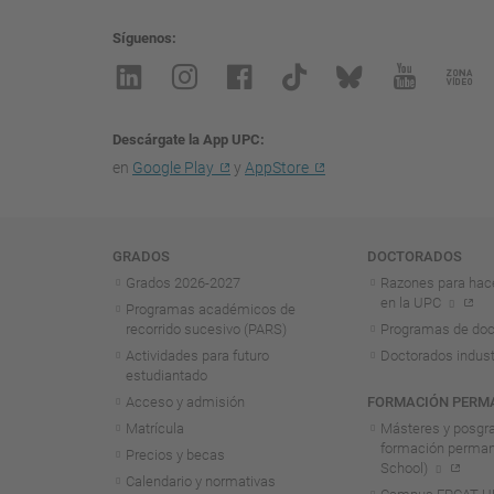
Síguenos
Descárgate la App UPC
en
Google Play
y
AppStore
Navegación
GRADOS
DOCTORADOS
Grados 2026-2027
Razones para hac
en la UPC
Programas académicos de
recorrido sucesivo (PARS)
Programas de doc
Actividades para futuro
Doctorados indust
estudiantado
Acceso y admisión
FORMACIÓN PERM
Matrícula
Másteres y posgr
formación perma
Precios y becas
School)
Calendario y normativas