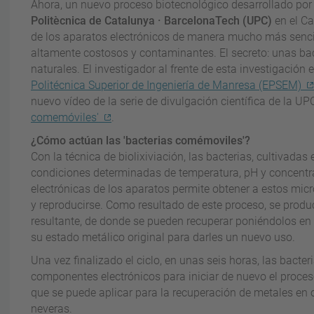
Ahora, un nuevo proceso biotecnológico desarrollado por
Politècnica de Catalunya · BarcelonaTech (UPC)
en el C
de los aparatos electrónicos de manera mucho más sencill
altamente costosos y contaminantes. El secreto: unas ba
naturales. El investigador al frente de esta investigación 
Politécnica Superior de Ingeniería de Manresa (EPSEM)
nuevo vídeo de la serie de divulgación científica de la UPC
comemóviles'
.
¿Cómo actúan las 'bacterias comémoviles'?
Con la técnica de biolixiviación, las bacterias, cultivadas
condiciones determinadas de temperatura, pH y concentra
electrónicas de los aparatos permite obtener a estos mic
y reproducirse. Como resultado de este proceso, se produc
resultante, de donde se pueden recuperar poniéndolos en 
su estado metálico original para darles un nuevo uso.
Una vez finalizado el ciclo, en unas seis horas, las bacte
componentes electrónicos para iniciar de nuevo el proceso
que se puede aplicar para la recuperación de metales en o
neveras.