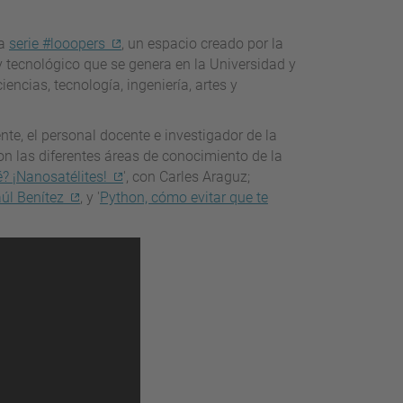
la
serie #looopers
, un espacio creado por la
y tecnológico que se genera en la Universidad y
ncias, tecnología, ingeniería, artes y
nte, el personal docente e investigador de la
on las diferentes áreas de conocimiento de la
 ¡Nanosatélites!
', con Carles Araguz;
úl Benítez
, y '
Python, cómo evitar que te