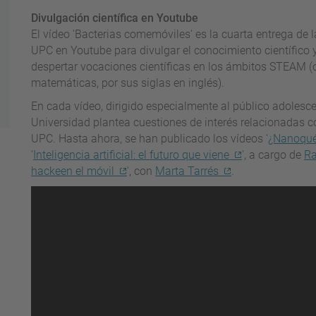
Divulgación científica en Youtube
El vídeo 'Bacterias comemóviles' es la cuarta entrega de 
UPC en Youtube para divulgar el conocimiento científico 
despertar vocaciones científicas en los ámbitos STEAM (cie
matemáticas, por sus siglas en inglés).
En cada vídeo, dirigido especialmente al público adolesce
Universidad plantea cuestiones de interés relacionadas c
UPC. Hasta ahora, se han publicado los vídeos '
¿Nanoqué?
'
Inteligencia artificial: el futuro que viene
', a cargo de
Ra
hackeen el móvil
', con
Marta Tarrés
.