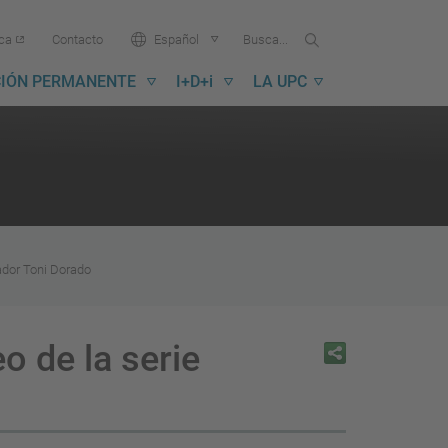
Buscar
Busca
Idioma:
ica
Contacto
Español
en
...
la
IÓN PERMANENTE
I+D+i
LA UPC
UPC
gador Toni Dorado
o de la serie