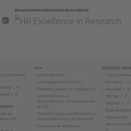
Reconocimiento internacional de excelencia
I+D+i
SERVICIOS UNIV
er un doctorado
Actualidad I+D+I
Todos los servi
La investigación en la UPC
Biblioteca
torado
Fomento y apoyo a la investigación
Movilidad
riales
La transferencia, el
Idiomas
emprendimiento y la innovación en
Deportes
ANENTE
la UPC
Bolsa de trabaj
ados de
Fomento y apoyo a la transferencia,
Alojamientos
nente (UPC
el emprendimiento y la innovación
Centro Universit
Servicios a las empresas