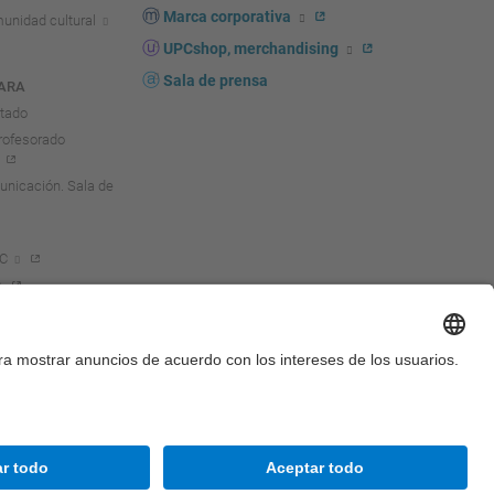
Marca corporativa
unidad cultural
UPCshop, merchandising
Sala de prensa
ARA
ntado
rofesorado
nicación. Sala de
PC
Accesibilidad
Aviso legal
Configuración de privacidad