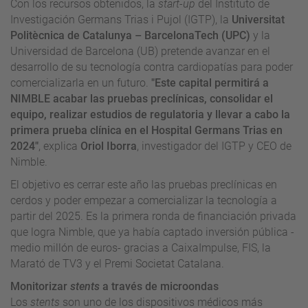
Con los recursos obtenidos, la
start-up
del Instituto de
Investigación Germans Trias i Pujol (IGTP), la
Universitat
Politècnica de Catalunya – BarcelonaTech (UPC)
y la
Universidad de Barcelona (UB) pretende avanzar en el
desarrollo de su tecnología contra cardiopatías para poder
comercializarla en un futuro.
"Este capital permitirá a
NIMBLE acabar las pruebas preclínicas, consolidar el
equipo, realizar estudios de regulatoria y llevar a cabo la
primera prueba clínica en el Hospital Germans Trias en
2024"
, explica
Oriol Iborra
, investigador del IGTP y CEO de
Nimble.
El objetivo es cerrar este año las pruebas preclínicas en
cerdos y poder empezar a comercializar la tecnología a
partir del 2025. Es la primera ronda de financiación privada
que logra Nimble, que ya había captado inversión pública -
medio millón de euros- gracias a CaixaImpulse, FIS, la
Marató de TV3 y el Premi Societat Catalana.
Monitorizar
stents
a través de microondas
Los
stents
son uno de los dispositivos médicos más