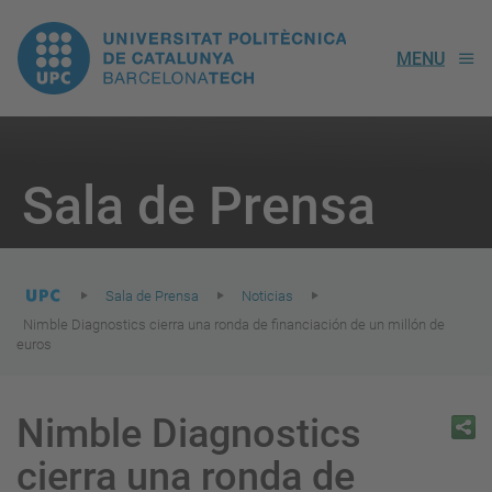
UPC.
MENU
Universitat
Politècnica
You
are
Sala de Prensa
here:
de
Catalunya
Sala de Prensa
Noticias
Nimble Diagnostics cierra una ronda de financiación de un millón de
euros
Nimble Diagnostics
cierra una ronda de