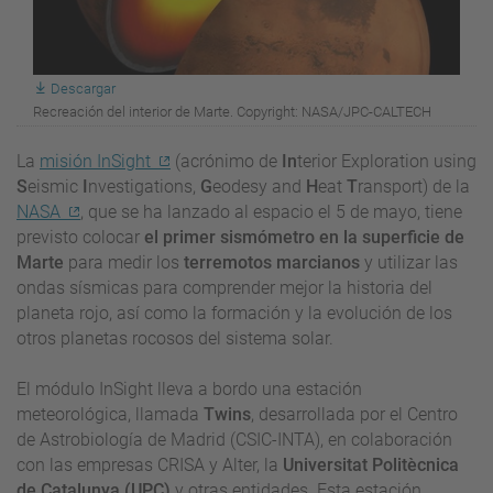
Descargar
Recreación del interior de Marte. Copyright: NASA/JPC-CALTECH
La
misión InSight
(acrónimo de
In
terior Exploration using
S
eismic
I
nvestigations,
G
eodesy and
H
eat
T
ransport) de la
NASA
, que se ha lanzado al espacio el 5 de mayo, tiene
previsto colocar
el primer sismómetro en la superficie de
Marte
para medir los
terremotos marcianos
y utilizar las
ondas sísmicas para comprender mejor la historia del
planeta rojo, así como la formación y la evolución de los
otros planetas rocosos del sistema solar.
El módulo InSight lleva a bordo una estación
meteorológica, llamada
Twins
, desarrollada por el Centro
de Astrobiología de Madrid (CSIC-INTA), en colaboración
con las empresas CRISA y Alter, la
Universitat Politècnica
de Catalunya (UPC)
y otras entidades. Esta estación