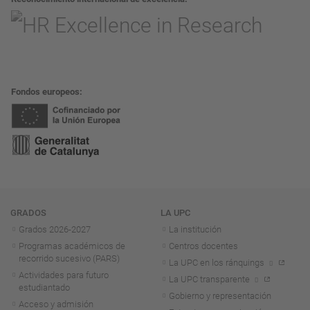
Fondos europeos
Navegación
GRADOS
LA UPC
Grados 2026-2027
La institución
Programas académicos de
Centros docentes
recorrido sucesivo (PARS)
La UPC en los ránquings
Actividades para futuro
La UPC transparente
estudiantado
Gobierno y representación
Acceso y admisión