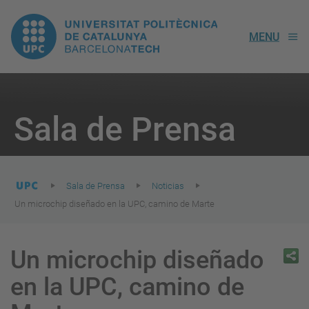
UPC.
MENU
Universitat
Politècnica
You
are
Sala de Prensa
here:
de
Catalunya
Sala de Prensa
Noticias
Un microchip diseñado en la UPC, camino de Marte
Un microchip diseñado
en la UPC, camino de