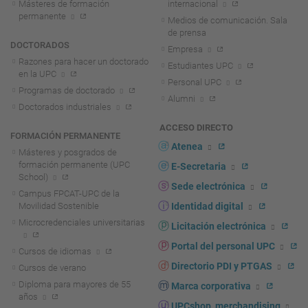
Másteres de formación
internacional
permanente
Medios de comunicación. Sala
de prensa
DOCTORADOS
Empresa
Razones para hacer un doctorado
Estudiantes UPC
en la UPC
Personal UPC
Programas de doctorado
Alumni
Doctorados industriales
ACCESO DIRECTO
FORMACIÓN PERMANENTE
Atenea
Másteres y posgrados de
formación permanente (UPC
E-Secretaria
School)
Sede electrónica
Campus FPCAT-UPC de la
Movilidad Sostenible
Identidad digital
Microcredenciales universitarias
Licitación electrónica
Portal del personal UPC
Cursos de idiomas
Directorio PDI y PTGAS
Cursos de verano
Diploma para mayores de 55
Marca corporativa
años
UPCshop, merchandising