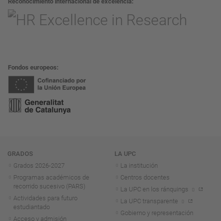
Reconocimiento internacional de excelencia
Fondos europeos
Navegación
GRADOS
LA UPC
Grados 2026-2027
La institución
Programas académicos de
Centros docentes
recorrido sucesivo (PARS)
La UPC en los ránquings
Actividades para futuro
La UPC transparente
estudiantado
Gobierno y representación
Acceso y admisión