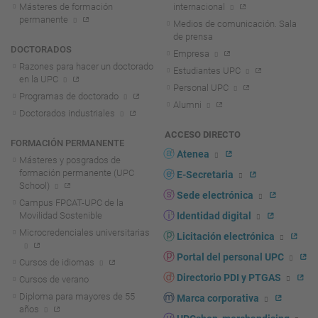
Másteres de formación
internacional
permanente
Medios de comunicación. Sala
de prensa
DOCTORADOS
Empresa
Razones para hacer un doctorado
Estudiantes UPC
en la UPC
Personal UPC
Programas de doctorado
Alumni
Doctorados industriales
ACCESO DIRECTO
FORMACIÓN PERMANENTE
Atenea
Másteres y posgrados de
formación permanente (UPC
E-Secretaria
School)
Sede electrónica
Campus FPCAT-UPC de la
Movilidad Sostenible
Identidad digital
Microcredenciales universitarias
Licitación electrónica
Portal del personal UPC
Cursos de idiomas
Directorio PDI y PTGAS
Cursos de verano
Diploma para mayores de 55
Marca corporativa
años