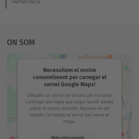
e
Hemeroteca
g
a
c
On Som
i
ó
Necessitem el vostre
consentiment per carregar el
servei Google Maps!
Utilitzem un servei de tercers per incrustar
contingut del mapa que pugui recollir dades
sobre la vostra activitat. Reviseu-ne els
detalls i accepteu el servei per veure el
mapa.
Més Informació