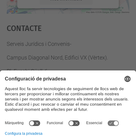
Accepta
Contacte
powered by
Usercentrics Consent
Management Platform
Serveis Jurídics i Convenis-
Campus Diagonal Nord, Edifici VX (Vèrtex).
Pl. Eusebi Güell, 6
08034 Barcelona
Tel.
:
93 401 61 33
Fax
:
93 401 25 85
E-mail
:
serveis.juridics@upc.edu