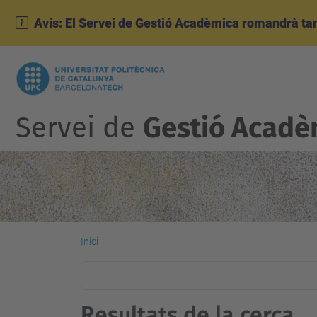
Avís: El Servei de Gestió Acadèmica romandrà tanc
Servei de
Gestió Acadè
Inici
Resultats de la cerca