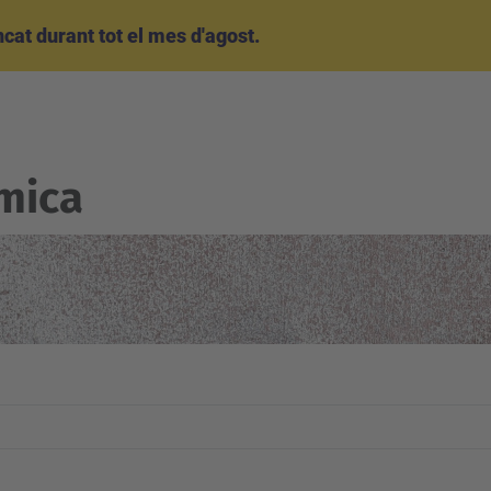
at durant tot el mes d'agost.
mica