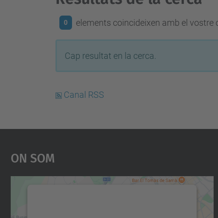
elements coincideixen amb el vostre c
0
Cap resultat en la cerca.
Canal RSS
On Som
Necessitem el vostre consentiment
per carregar el servei Google Maps!