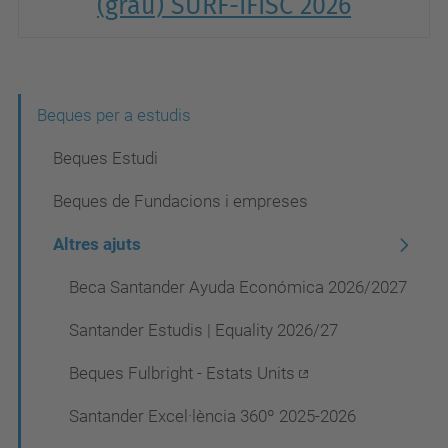
(grau) SURF-IFISC 2026
N
Beques per a estudis
a
Beques Estudi
v
Beques de Fundacions i empreses
e
Altres ajuts
g
a
Beca Santander Ayuda Económica 2026/2027
c
Santander Estudis | Equality 2026/27
i
Beques Fulbright - Estats Units
ó
Santander Excel·lència 360º 2025-2026