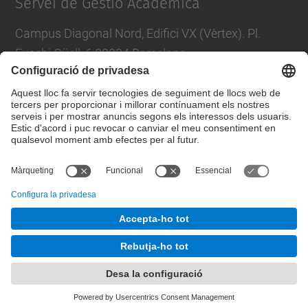
Servei de Gestió Acadèmica
Campus Diagonal Nord, Edifici VX (Vèrtex). Pl.
Eusebi Güell, 6 08034 Barcelona
Tel.
:
93 405 46 46
Directori UPC
Contacta amb nosaltres
© UPC
Servei de Gestió Académica
Desenvolupat amb
Mapa del lloc
Accessibilitat