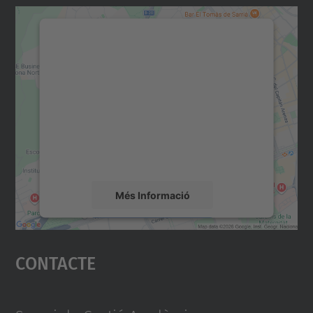
Necessitem el vostre
consentiment per carregar el
servei Google Maps!
Utilitzem un servei de tercers per incrustar
contingut del mapa que pugui recollir dades
sobre la vostra activitat. Reviseu-ne els
detalls i accepteu el servei per veure el
mapa.
Més Informació
Accepta
Contacte
powered by
Usercentrics Consent
Management Platform