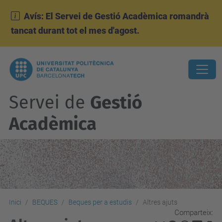
Avís: El Servei de Gestió Acadèmica romandrà
tancat durant tot el mes d'agost.
Servei de
Gestió
Acadèmica
Inici
BEQUES
Beques per a estudis
Altres ajuts
Comparteix: