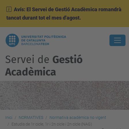
Avís: El Servei de Gestió Acadèmica romandrà
tancat durant tot el mes d'agost.
Servei de
Gestió
Acadèmica
Inici
NORMATIVES
Normativa acadèmica no vigent
Estudis de 1r cicle, 1r i 2n cicle i 2n cicle (NAG)