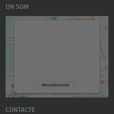
On Som
Necessitem el vostre
consentiment per carregar el
servei Google Maps!
Utilitzem un servei de tercers per incrustar
contingut del mapa que pugui recollir dades
sobre la vostra activitat. Reviseu-ne els
detalls i accepteu el servei per veure el
mapa.
Més Informació
Accepta
Contacte
powered by
Usercentrics Consent
Management Platform