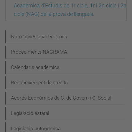
Acadèmica d'Estudis de 1r cicle, 1r i 2n cicle i 2n
cicle (NAG) de la prova de llengües
.
N
Normatives acadèmiques
a
Procediments NAGRAMA
v
e
Calendaris acadèmics
g
Reconeixement de crèdits
a
c
Acords Econòmics de C. de Govern i C. Social
i
Legislació estatal
ó
Legislació autonòmica