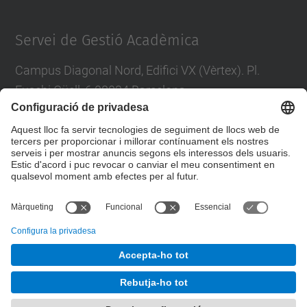
Servei de Gestió Acadèmica
Campus Diagonal Nord, Edifici VX (Vèrtex). Pl.
Eusebi Güell, 6 08034 Barcelona
Tel.
:
93 405 46 46
Directori UPC
Contacta amb nosaltres
© UPC
Servei de Gestió Académica
Desenvolupat amb