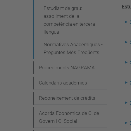
v
Est
Estudiant de grau:
e
assoliment de la
g
competència en tercera
a
llengua
c
Normatives Acadèmiques -
i
Preguntes Més Freqüents
ó
Procediments NAGRAMA
Calendaris acadèmics
Reconeixement de crèdits
Acords Econòmics de C. de
Govern i C. Social