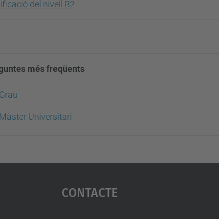
ificació del nivell B2
guntes més freqüents
Grau
Màster Universitari
Contacte