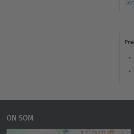
Cert
Pre
On Som