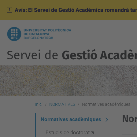
Avís: El Servei de Gestió Acadèmica romandrà tanc
Servei de
Gestió Acadè
Inici
NORMATIVES
Normatives acadèmiques
No
N
Normatives acadèmiques
a
Estudis de doctorat