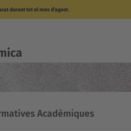
at durant tot el mes d'agost.
mica
rmatives Acadèmiques