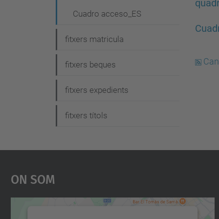
v
quad
Cuadro acceso_ES
e
Cuad
g
fitxers matricula
a
Can
fitxers beques
c
i
fitxers expedients
ó
fitxers títols
On Som