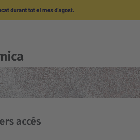
at durant tot el mes d'agost.
mica
xers accés