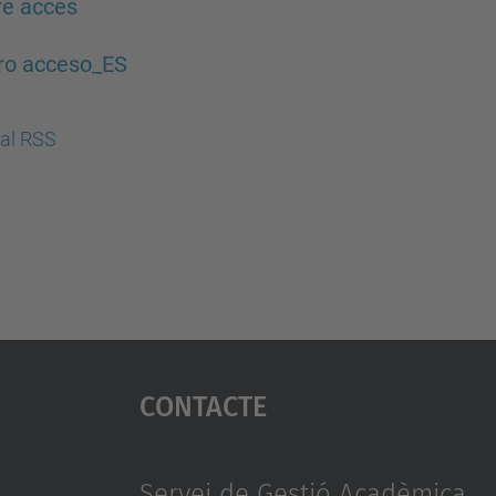
re acces
ro acceso_ES
al RSS
Contacte
Servei de Gestió Acadèmica