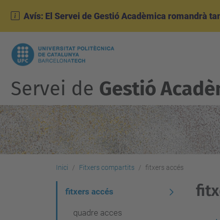
Avís: El Servei de Gestió Acadèmica romandrà tanc
Servei de
Gestió Acadè
Inici
Fitxers compartits
fitxers accés
fit
N
fitxers accés
a
quadre acces