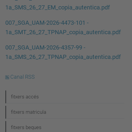
1a_SMS_26_27_EM_copia_autentica.pdf
007_SGA_UAM-2026-4473-101 -
1a_SMT_26_27_TPNAP_copia_autentica.pdf
007_SGA_UAM-2026-4357-99 -
1a_SMS_26_27_TPNAP_copia_autentica.pdf
Canal RSS
N
fitxers accés
a
fitxers matricula
v
e
fitxers beques