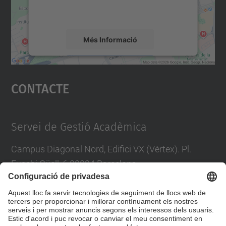
detalls i accepteu el servei per veure el
mapa.
Més Informació
Accepta
Contacte
powered by
Usercentrics Consent
Management Platform
Servei de Gestió Acadèmica
Campus Diagonal Nord, Edifici VX (Vèrtex). Pl.
Eusebi Güell, 6 08034 Barcelona
Tel.
:
93 405 46 46
Directori UPC