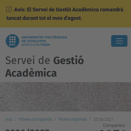
Avís: El Servei de Gestió Acadèmica romandrà
tancat durant tot el mes d'agost.
Servei de
Gestió
Acadèmica
Inici
Fitxers compartits
fitxers mobilitat
2026/2027
Comparteix: