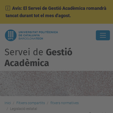
Avís: El Servei de Gestió Acadèmica romandrà
tancat durant tot el mes d'agost.
Servei de
Gestió
Acadèmica
Inici
Fitxers compartits
fitxers normatives
Legislació estatal