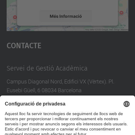
mapa.
Més Informació
Accepta
Contacte
powered by
Usercentrics Consent
Management Platform
Servei de Gestió Acadèmica
Campus Diagonal Nord, Edifici VX (Vèrtex). Pl.
Eusebi Güell, 6 08034 Barcelona
Tel.
:
93 405 46 46
Directori UPC
Contacta amb nosaltres