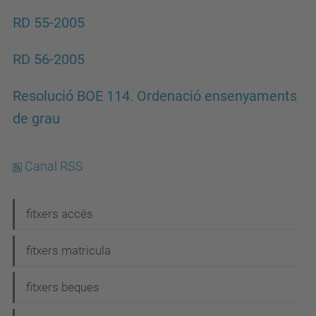
RD 55-2005
RD 56-2005
Resolució BOE 114. Ordenació ensenyaments
de grau
Canal RSS
N
fitxers accés
a
fitxers matricula
v
e
fitxers beques
g