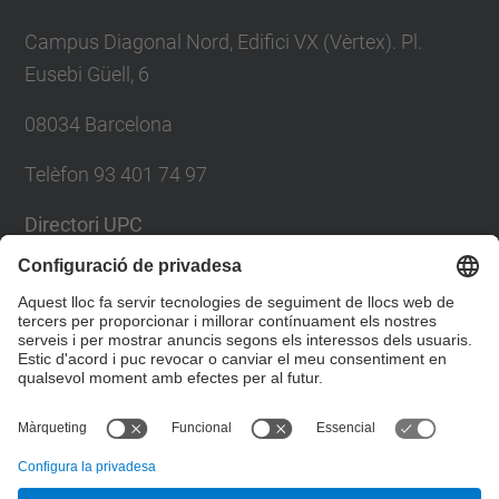
Campus Diagonal Nord, Edifici VX (Vèrtex). Pl.
Eusebi Güell, 6
08034 Barcelona
Telèfon 93 401 74 97
Directori UPC
Formulari de contacte
Llista Xarxes Socials