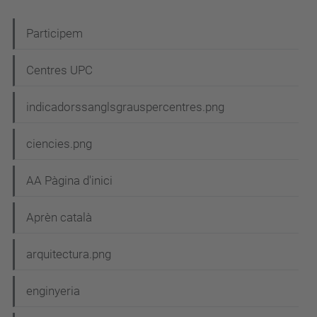
N
Participem
a
Centres UPC
v
e
indicadorssanglsgrauspercentres.png
g
ciencies.png
a
c
AA Pàgina d'inici
i
Aprèn català
ó
arquitectura.png
enginyeria