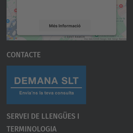
detalls i accepteu el servei per veure el
mapa.
Més Informació
Accepta
Contacte
powered by
Usercentrics Consent
Management Platform
Servei De Llengües I
Terminologia