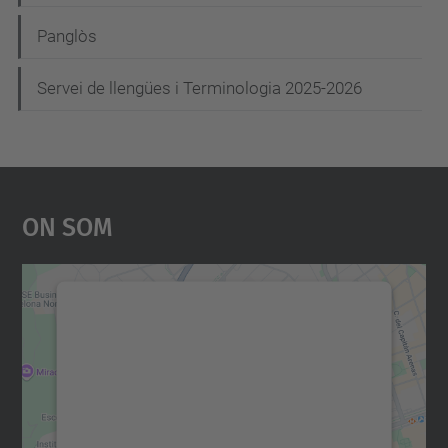
Panglòs
Servei de llengües i Terminologia 2025-2026
On Som
Necessitem el vostre
consentiment per carregar el
servei Google Maps!
Utilitzem un servei de tercers per incrustar
contingut del mapa que pugui recollir dades
sobre la vostra activitat. Reviseu-ne els