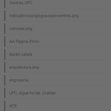
Centres UPC
v
e
indicadorssanglsgrauspercentres.png
g
ciencies.png
a
c
AA Pàgina d'inici
i
Aprèn català
ó
arquitectura.png
enginyeria
UPC, digue-ho bé. Oralitat
ACE