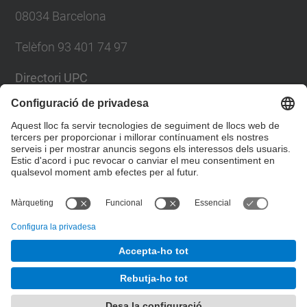
08034 Barcelona
Telèfon 93 401 74 97
Directori UPC
Formulari de contacte
Llista Xarxes Socials
© UPC
Servei de Llengües i Terminologia.
Desenvolupat amb