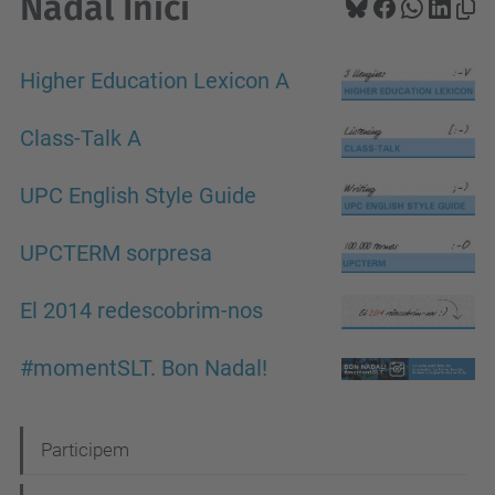
Nadal Inici
Higher Education Lexicon A
Class-Talk A
UPC English Style Guide
UPCTERM sorpresa
El 2014 redescobrim-nos
#momentSLT. Bon Nadal!
N
Participem
a