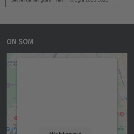
Servei de llengües i Terminologia 2025-2026
On Som
Necessitem el vostre
consentiment per carregar el
servei Google Maps!
Utilitzem un servei de tercers per incrustar
contingut del mapa que pugui recollir dades
sobre la vostra activitat. Reviseu-ne els
detalls i accepteu el servei per veure el
mapa.
Més Informació