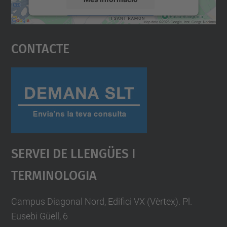
Accepta
Contacte
powered by
Usercentrics Consent
Management Platform
Servei De Llengües I
Terminologia
Campus Diagonal Nord, Edifici VX (Vèrtex). Pl.
Eusebi Güell, 6